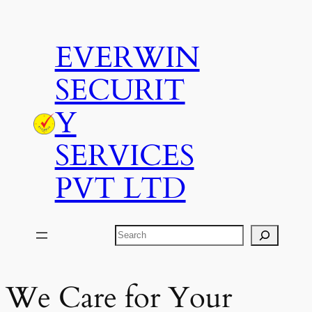
Skip
to
EVERWIN
content
SECURIT
Y
SERVICES
PVT LTD
Search
We Care for Your