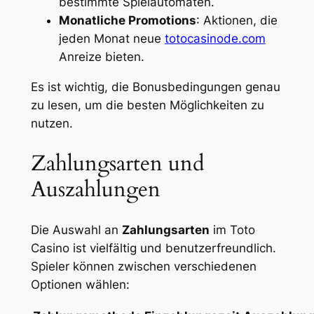
bestimmte Spielautomaten.
Monatliche Promotions
: Aktionen, die
jeden Monat neue
totocasinode.com
Anreize bieten.
Es ist wichtig, die Bonusbedingungen genau
zu lesen, um die besten Möglichkeiten zu
nutzen.
Zahlungsarten und
Auszahlungen
Die Auswahl an
Zahlungsarten
im Toto
Casino ist vielfältig und benutzerfreundlich.
Spieler können zwischen verschiedenen
Optionen wählen: