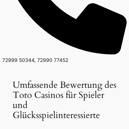
72999 50344, 72990 77452
Umfassende Bewertung des
Toto Casinos für Spieler
und
Glücksspielinteressierte