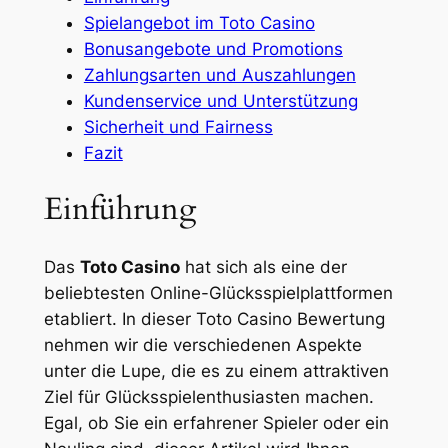
Spielangebot im Toto Casino
Bonusangebote und Promotions
Zahlungsarten und Auszahlungen
Kundenservice und Unterstützung
Sicherheit und Fairness
Fazit
Einführung
Das
Toto Casino
hat sich als eine der
beliebtesten Online-Glücksspielplattformen
etabliert. In dieser
Toto Casino Bewertung
nehmen wir die verschiedenen Aspekte
unter die Lupe, die es zu einem attraktiven
Ziel für Glücksspielenthusiasten machen.
Egal, ob Sie ein erfahrener Spieler oder ein