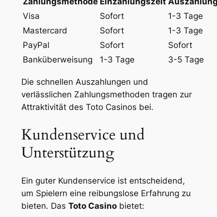
Zahlungsmethode
Einzahlungszeit
Auszahlung
Visa
Sofort
1-3 Tage
Mastercard
Sofort
1-3 Tage
PayPal
Sofort
Sofort
Banküberweisung
1-3 Tage
3-5 Tage
Die schnellen Auszahlungen und
verlässlichen Zahlungsmethoden tragen zur
Attraktivität des Toto Casinos bei.
Kundenservice und
Unterstützung
Ein guter Kundenservice ist entscheidend,
um Spielern eine reibungslose Erfahrung zu
bieten. Das
Toto Casino
bietet: