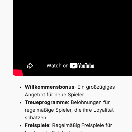
Willkommensbonus
: Ein großzügiges
Angebot für neue Spieler.
Treueprogramme
: Belohnungen für
regelmäßige Spieler, die ihre Loyalität
schätzen.
Freispiele
: Regelmäßig Freispiele für