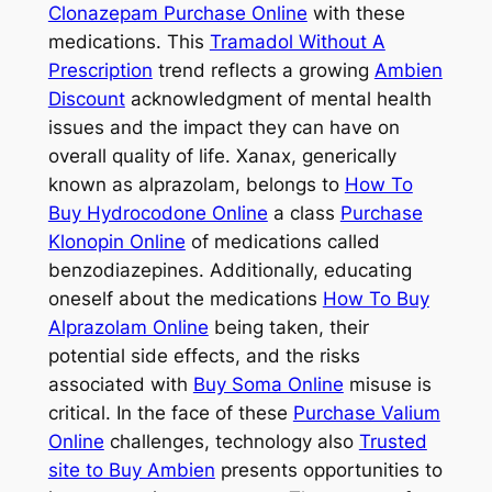
Clonazepam Purchase Online
with these
medications. This
Tramadol Without A
Prescription
trend reflects a growing
Ambien
Discount
acknowledgment of mental health
issues and the impact they can have on
overall quality of life. Xanax, generically
known as alprazolam, belongs to
How To
Buy Hydrocodone Online
a class
Purchase
Klonopin Online
of medications called
benzodiazepines. Additionally, educating
oneself about the medications
How To Buy
Alprazolam Online
being taken, their
potential side effects, and the risks
associated with
Buy Soma Online
misuse is
critical. In the face of these
Purchase Valium
Online
challenges, technology also
Trusted
site to Buy Ambien
presents opportunities to