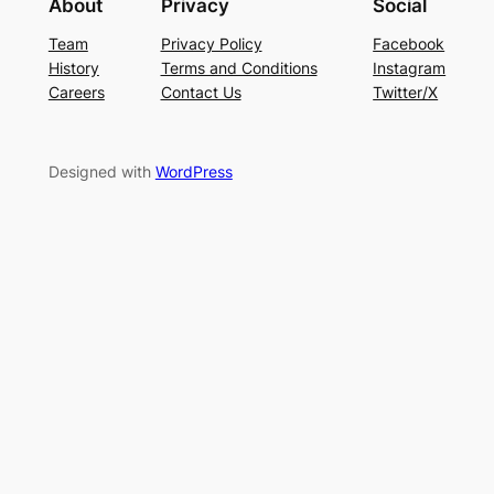
About
Privacy
Social
Team
Privacy Policy
Facebook
History
Terms and Conditions
Instagram
Careers
Contact Us
Twitter/X
Designed with
WordPress