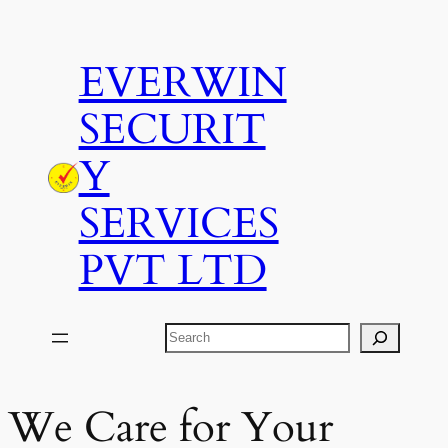
Skip
to
EVERWIN
content
SECURIT
Y
SERVICES
PVT LTD
Search
We Care for Your