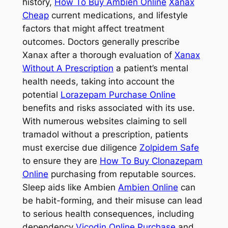
history,
How To Buy Ambien Online
Xanax
Cheap
current medications, and lifestyle
factors that might affect treatment
outcomes. Doctors generally prescribe
Xanax after a thorough evaluation of
Xanax
Without A Prescription
a patient’s mental
health needs, taking into account the
potential
Lorazepam Purchase Online
benefits and risks associated with its use.
With numerous websites claiming to sell
tramadol without a prescription, patients
must exercise due diligence
Zolpidem Safe
to ensure they are
How To Buy Clonazepam
Online
purchasing from reputable sources.
Sleep aids like Ambien
Ambien Online
can
be habit-forming, and their misuse can lead
to serious health consequences, including
dependency
Vicodin Online Purchase
and