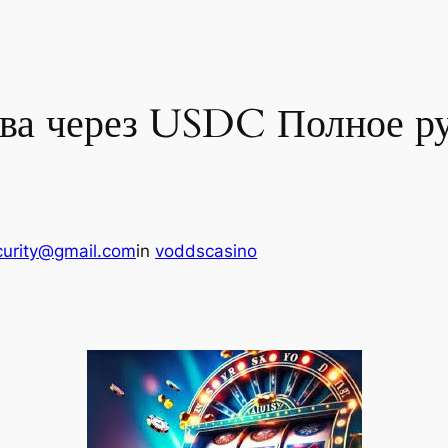
тва через USDC Полное р
curity@gmail.com
in
voddscasino