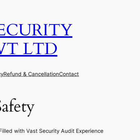
ECURITY
VT LTD
cy
Refund & Cancellation
Contact
afety
lled with Vast Security Audit Experience