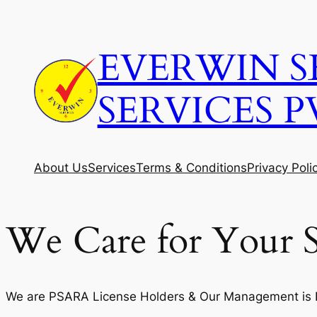
Skip
to
EVERWIN S
content
SERVICES P
About Us
Services
Terms & Conditions
Privacy Poli
We Care for Your S
We are PSARA License Holders & Our Management is Fi