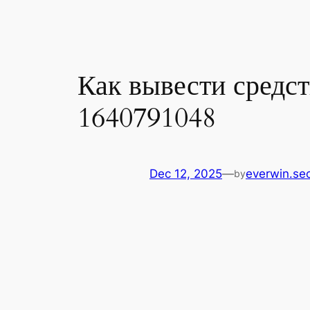
Как вывести средс
1640791048
Dec 12, 2025
—
everwin.se
by