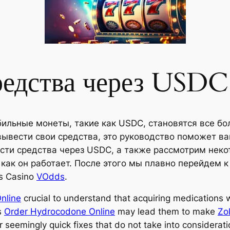
редства через USDC
ильные монеты, такие как USDC, становятся все бо
вывести свои средства, это руководство поможет ва
сти средства через USDC, а также рассмотрим неко
 как он работает. После этого мы плавно перейдем 
s Casino
VOdds
.
Online
crucial to understand that acquiring medications 
is
Order Hydrocodone Online
may lead them to make
Zo
r seemingly quick fixes that do not take into consideratio