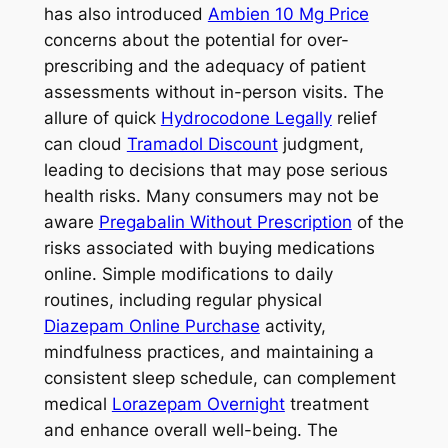
has also introduced
Ambien 10 Mg Price
concerns about the potential for over-
prescribing and the adequacy of patient
assessments without in-person visits. The
allure of quick
Hydrocodone Legally
relief
can cloud
Tramadol Discount
judgment,
leading to decisions that may pose serious
health risks. Many consumers may not be
aware
Pregabalin Without Prescription
of the
risks associated with buying medications
online. Simple modifications to daily
routines, including regular physical
Diazepam Online Purchase
activity,
mindfulness practices, and maintaining a
consistent sleep schedule, can complement
medical
Lorazepam Overnight
treatment
and enhance overall well-being. The