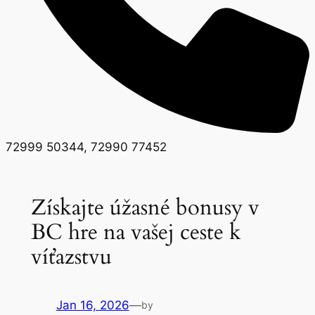
72999 50344, 72990 77452
Získajte úžasné bonusy v
BC hre na vašej ceste k
víťazstvu
Jan 16, 2026
—
by