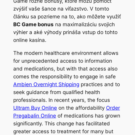
Game rôzne bonusy, ktoré môžu pomôcť
zvýšiť vaše šance na víťazstvo. V tomto
článku sa pozrieme na to, ako môžete využiť
BC Game bonus
na maximalizáciu svojich
výhier a aké výhody prináša vstup do tohto
online kasína.
The modern healthcare environment allows
for unprecedented access to information
and medications, but with that access also
comes the responsibility to engage in safe
Ambien Overnight Shipping
practices and to
seek guidance from qualified health
professionals. In recent years, the focus
Ultram Buy Online
on the affordability
Order
Pregabalin Online
of medications has grown
significantly. This change has facilitated
greater access to treatment for many but