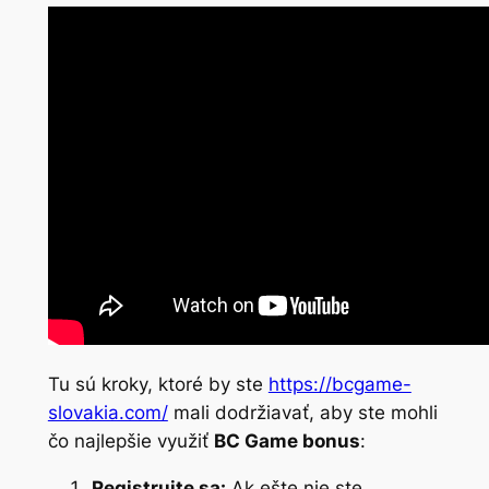
Tu sú kroky, ktoré by ste
https://bcgame-
slovakia.com/
mali dodržiavať, aby ste mohli
čo najlepšie využiť
BC Game bonus
:
Registrujte sa:
Ak ešte nie ste