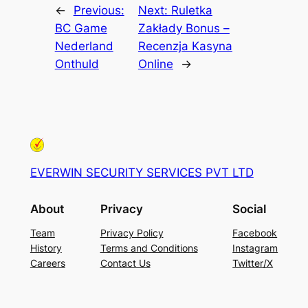
←
Previous:
Next:
Ruletka
BC Game
Zakłady Bonus –
Nederland
Recenzja Kasyna
Onthuld
Online
→
EVERWIN SECURITY SERVICES PVT LTD
About
Privacy
Social
Team
Privacy Policy
Facebook
History
Terms and Conditions
Instagram
Careers
Contact Us
Twitter/X