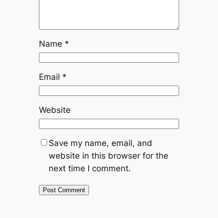
Name
*
Email
*
Website
Save my name, email, and
website in this browser for the
next time I comment.