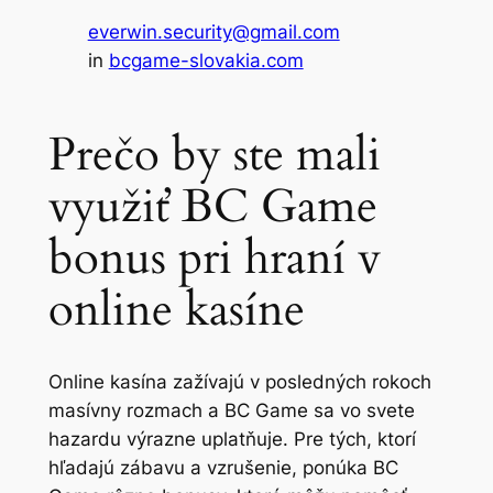
everwin.security@gmail.com
in
bcgame-slovakia.com
Prečo by ste mali
využiť BC Game
bonus pri hraní v
online kasíne
Online kasína zažívajú v posledných rokoch
masívny rozmach a BC Game sa vo svete
hazardu výrazne uplatňuje. Pre tých, ktorí
hľadajú zábavu a vzrušenie, ponúka BC