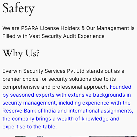
Safety
We are PSARA License Holders & Our Management is
Filled with Vast Security Audit Experience
Why Us?
Everwin Security Services Pvt Ltd stands out as a
premier choice for security solutions due to its
comprehensive and professional approach.
Founded
by seasoned experts with extensive backgrounds in
security management, including experience with the
Reserve Bank of India and international assignments,
the company brings a wealth of knowledge and
expertise to the table
.