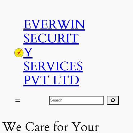
Skip
to
EVERWIN
content
SECURIT
Y
SERVICES
PVT LTD
Search
We Care for Your