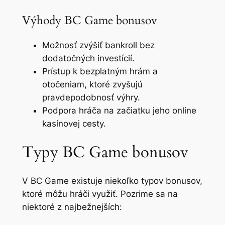
Výhody BC Game bonusov
Možnosť zvýšiť bankroll bez
dodatočných investícií.
Prístup k bezplatným hrám a
otočeniam, ktoré zvyšujú
pravdepodobnosť výhry.
Podpora hráča na začiatku jeho online
kasínovej cesty.
Typy BC Game bonusov
V BC Game existuje niekoľko typov bonusov,
ktoré môžu hráči využiť. Pozrime sa na
niektoré z najbežnejších: