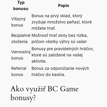
Typ
Popis
bonusu
Bonus na prvý vklad, ktorý
Víťazný
zvyšuje množstvo peňazí, ktoré
bonus
môžete hrať.
Bezplatné
Možnosť hrať sloty bez rizika,
otočenia
pričom všetky výhry sú vaše!
Bonusy pre pravidelných hráčov,
Vernostný
ktoré sú založené na vašej
bonus
aktivite.
Referral
Bonus za odporúčanie nových
bonus
hráčov do kasína.
Ako využiť BC Game
bonusy?