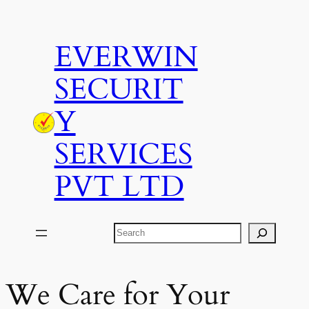
Skip
to
EVERWIN
content
SECURIT
Y
SERVICES
PVT LTD
Search
We Care for Your