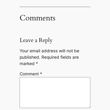
Comments
Leave a Reply
Your email address will not be
published.
Required fields are
marked
*
Comment
*