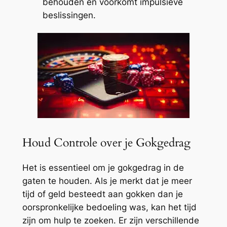
behouden en voorkomt impulsieve
beslissingen.
Houd Controle over je Gokgedrag
Het is essentieel om je gokgedrag in de
gaten te houden. Als je merkt dat je meer
tijd of geld besteedt aan gokken dan je
oorspronkelijke bedoeling was, kan het tijd
zijn om hulp te zoeken. Er zijn verschillende