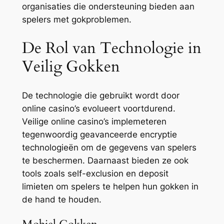
organisaties die ondersteuning bieden aan
spelers met gokproblemen.
De Rol van Technologie in
Veilig Gokken
De technologie die gebruikt wordt door
online casino’s evolueert voortdurend.
Veilige online casino’s implemeteren
tegenwoordig geavanceerde encryptie
technologieën om de gegevens van spelers
te beschermen. Daarnaast bieden ze ook
tools zoals self-exclusion en deposit
limieten om spelers te helpen hun gokken in
de hand te houden.