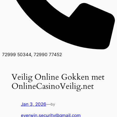
72999 50344, 72990 77452
Veilig Online Gokken met
OnlineCasinoVeilig.net
Jan 3, 2026
—
by
everwin.security@gmail.com