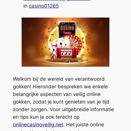
in
casino01265
Welkom bij de wereld van verantwoord
gokken! Hieronder bespreken we enkele
belangrijke aspecten van veilig online
gokken, zodat je kunt genieten van je tijd
zonder zorgen. Voor uitgebreide informatie
en tips kun je ook terecht op
onlinecasinoveilig.net
. Het juiste online