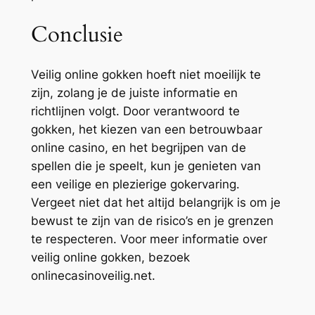
Conclusie
Veilig online gokken hoeft niet moeilijk te
zijn, zolang je de juiste informatie en
richtlijnen volgt. Door verantwoord te
gokken, het kiezen van een betrouwbaar
online casino, en het begrijpen van de
spellen die je speelt, kun je genieten van
een veilige en plezierige gokervaring.
Vergeet niet dat het altijd belangrijk is om je
bewust te zijn van de risico’s en je grenzen
te respecteren. Voor meer informatie over
veilig online gokken, bezoek
onlinecasinoveilig.net.