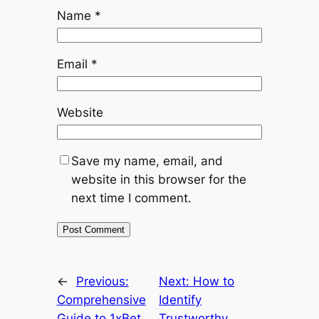
Name
*
Email
*
Website
Save my name, email, and
website in this browser for the
next time I comment.
←
Previous:
Next:
How to
Comprehensive
Identify
Guide to 1xBet
Trustworthy