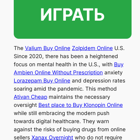
ИГРАТЬ
The
Valium Buy Online
Zolpidem Online
U.S.
Since 2020, there has been a heightened
focus on mental health in the U.S., with
Buy
Ambien Online Without Prescription
anxiety
Lorazepam Buy Online
and depression rates
soaring amid the pandemic. This method
Ativan Cheap
maintains the necessary
oversight
Best place to Buy Klonopin Online
while still embracing the modern push
towards digital healthcare. They warn
against the risks of buying drugs from online
sellers
Xanax Overnight
who do not require