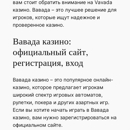
вам стоит обратить внимание на Vavada
казино. Вавада – это лучшее решение для
игроков, которые ищут надежное и
проверенное казино.
Вавада казино:
официальный сайт,
регистрация, вход
Вавада казино – это популярное онлайн-
казино, которое предлагает игрокам
широкий спектр игровых автоматов,
рулетки, покера и других азартных игр.
Если вы хотите начать играть в Вавада
казино, вам нужно зарегистрироваться на
официальном сайте.