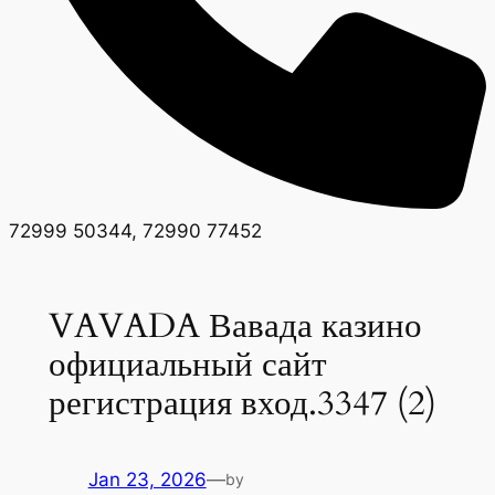
72999 50344, 72990 77452
VAVADA Вавада казино
официальный сайт
регистрация вход.3347 (2)
Jan 23, 2026
—
by