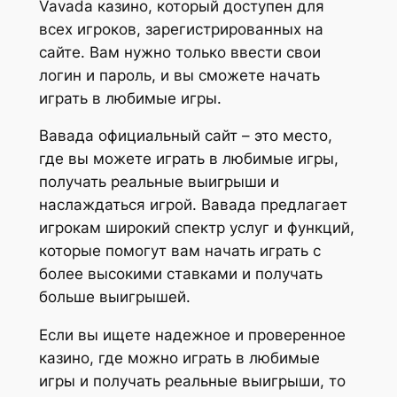
Vavada казино, который доступен для
всех игроков, зарегистрированных на
сайте. Вам нужно только ввести свои
логин и пароль, и вы сможете начать
играть в любимые игры.
Вавада официальный сайт – это место,
где вы можете играть в любимые игры,
получать реальные выигрыши и
наслаждаться игрой. Вавада предлагает
игрокам широкий спектр услуг и функций,
которые помогут вам начать играть с
более высокими ставками и получать
больше выигрышей.
Если вы ищете надежное и проверенное
казино, где можно играть в любимые
игры и получать реальные выигрыши, то