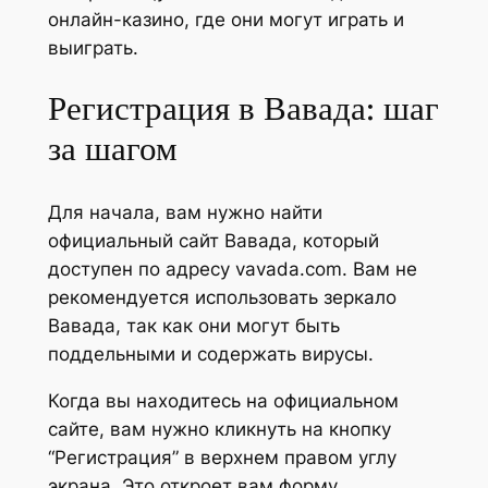
онлайн-казино, где они могут играть и
выиграть.
Регистрация в Вавада: шаг
за шагом
Для начала, вам нужно найти
официальный сайт Вавада, который
доступен по адресу vavada.com. Вам не
рекомендуется использовать зеркало
Вавада, так как они могут быть
поддельными и содержать вирусы.
Когда вы находитесь на официальном
сайте, вам нужно кликнуть на кнопку
“Регистрация” в верхнем правом углу
экрана. Это откроет вам форму