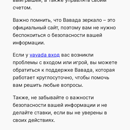
счетом.
Важно помнить, что Вавада зеркало – это
официальный сайт, поэтому вам не нужно
беспокоиться о безопасности вашей
информации.
Если у
vavada вход
вас возникли
проблемы с входом или игрой, вы можете
обратиться к поддержке Вавада, которая
работает круглосуточно, чтобы помочь
вам решить любые вопросы.
Также, не забывайте о важности
безопасности вашей информации и не
делайте ставки, если вы не уверены в
своих действиях.