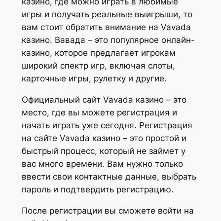
казино, где можно играть в любимые
игры и получать реальные выигрыши, то
вам стоит обратить внимание на Vavada
казино. Вавада – это популярное онлайн-
казино, которое предлагает игрокам
широкий спектр игр, включая слоты,
карточные игры, рулетку и другие.
Официальный сайт Vavada казино – это
место, где вы можете регистрация и
начать играть уже сегодня. Регистрация
на сайте Vavada казино – это простой и
быстрый процесс, который не займет у
вас много времени. Вам нужно только
ввести свои контактные данные, выбрать
пароль и подтвердить регистрацию.
После регистрации вы сможете войти на