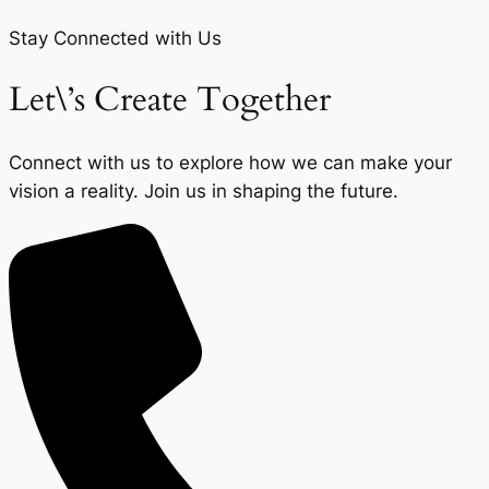
Stay Connected with Us
Let\’s Create Together
Connect with us to explore how we can make your
vision a reality. Join us in shaping the future.