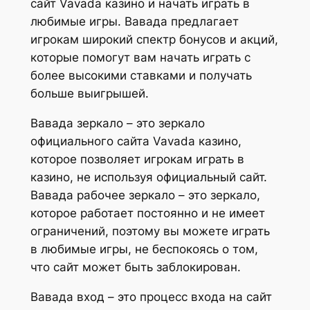
сайт Vavada казино и начать играть в
любимые игры. Вавада предлагает
игрокам широкий спектр бонусов и акций,
которые помогут вам начать играть с
более высокими ставками и получать
больше выигрышей.
Вавада зеркало – это зеркало
официального сайта Vavada казино,
которое позволяет игрокам играть в
казино, не используя официальный сайт.
Вавада рабочее зеркало – это зеркало,
которое работает постоянно и не имеет
ограничений, поэтому вы можете играть
в любимые игры, не беспокоясь о том,
что сайт может быть заблокирован.
Вавада вход – это процесс входа на сайт