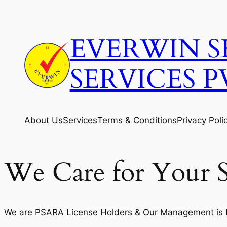
Skip
to
EVERWIN S
content
SERVICES P
About Us
Services
Terms & Conditions
Privacy Poli
We Care for Your S
We are PSARA License Holders & Our Management is Fi