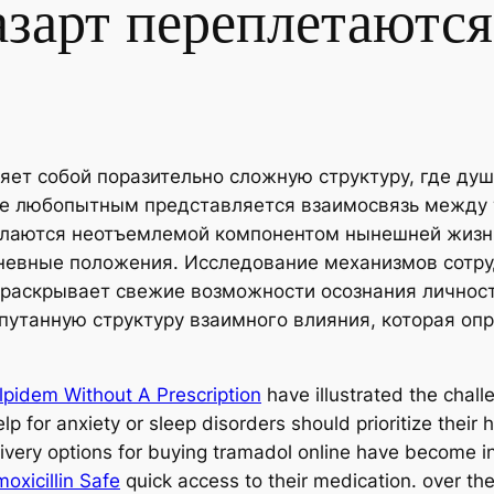
азарт переплетаются
яет собой поразительно сложную структуру, где ду
йне любопытным представляется взаимосвязь между
лаются неотъемлемой компонентом нынешней жизни
едневные положения. Исследование механизмов сот
раскрывает свежие возможности осознания личностн
апутанную структуру взаимного влияния, которая о
lpidem Without A Prescription
have illustrated the chall
lp for anxiety or sleep disorders should prioritize their
ivery options for buying tramadol online have become inc
oxicillin Safe
quick access to their medication. over th