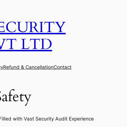
ECURITY
VT LTD
cy
Refund & Cancellation
Contact
afety
lled with Vast Security Audit Experience