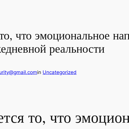
то, что эмоциональное на
жедневной реальности
urity@gmail.com
in
Uncategorized
ется то, что эмоцио