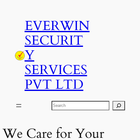
Skip
to
EVERWIN
content
SECURIT
Y
SERVICES
PVT LTD
Search
We Care for Your