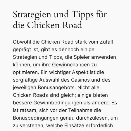
Strategien und Tipps für
die Chicken Road
Obwohl die Chicken Road stark vom Zufall
geprägt ist, gibt es dennoch einige
Strategien und Tipps, die Spieler anwenden
können, um ihre Gewinnchancen zu
optimieren. Ein wichtiger Aspekt ist die
sorgfältige Auswahl des Casinos und des
jeweiligen Bonusangebots. Nicht alle
Chicken Roads sind gleich; einige bieten
bessere Gewinnbedingungen als andere. Es
ist ratsam, sich vor der Teilnahme die
Bonusbedingungen genau durchzulesen, um
zu verstehen, welche Einsätze erforderlich