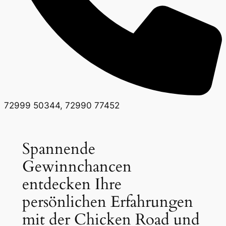
72999 50344, 72990 77452
Spannende
Gewinnchancen
entdecken Ihre
persönlichen Erfahrungen
mit der Chicken Road und