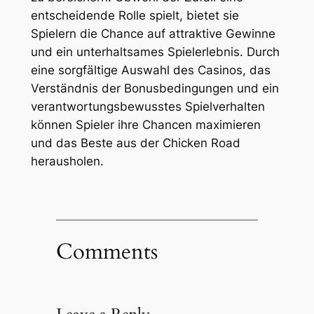
entscheidende Rolle spielt, bietet sie
Spielern die Chance auf attraktive Gewinne
und ein unterhaltsames Spielerlebnis. Durch
eine sorgfältige Auswahl des Casinos, das
Verständnis der Bonusbedingungen und ein
verantwortungsbewusstes Spielverhalten
können Spieler ihre Chancen maximieren
und das Beste aus der Chicken Road
herausholen.
Comments