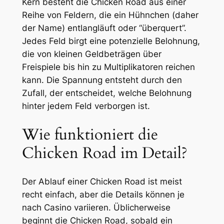
Kern besteht die Chicken Road aus einer
Reihe von Feldern, die ein Hühnchen (daher
der Name) entlangläuft oder “überquert”.
Jedes Feld birgt eine potenzielle Belohnung,
die von kleinen Geldbeträgen über
Freispiele bis hin zu Multiplikatoren reichen
kann. Die Spannung entsteht durch den
Zufall, der entscheidet, welche Belohnung
hinter jedem Feld verborgen ist.
Wie funktioniert die
Chicken Road im Detail?
Der Ablauf einer Chicken Road ist meist
recht einfach, aber die Details können je
nach Casino variieren. Üblicherweise
beginnt die Chicken Road, sobald ein