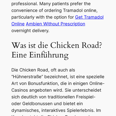
professional. Many patients prefer the
convenience of ordering Tramadol online,
particularly with the option for
Get Tramadol
Online
Ambien Without Prescription
overnight delivery.
Was ist die Chicken Road?
Eine Einführung
Die Chicken Road, oft auch als
“Hühnerstraße” bezeichnet, ist eine spezielle
Art von Bonusfunktion, die in einigen Online-
Casinos angeboten wird. Sie unterscheidet
sich deutlich von traditionellen Freispiel-
oder Geldbonussen und bietet ein
dynamisches, interaktives Spielerlebnis. Im