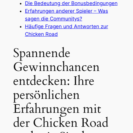
Die Bedeutung der Bonusbedingungen
Erfahrungen anderer Spieler – Was
sagen die Communitys?
Häufige Fragen und Antworten zur
Chicken Road
Spannende
Gewinnchancen
entdecken: Ihre
persönlichen
Erfahrungen mit
der Chicken Road