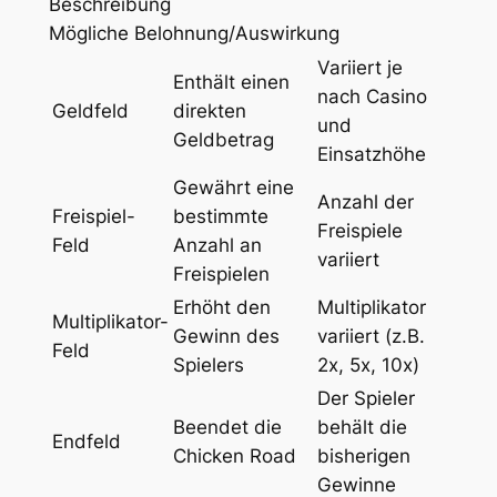
Beschreibung
Mögliche Belohnung/Auswirkung
Variiert je
Enthält einen
nach Casino
Geldfeld
direkten
und
Geldbetrag
Einsatzhöhe
Gewährt eine
Anzahl der
Freispiel-
bestimmte
Freispiele
Feld
Anzahl an
variiert
Freispielen
Erhöht den
Multiplikator
Multiplikator-
Gewinn des
variiert (z.B.
Feld
Spielers
2x, 5x, 10x)
Der Spieler
Beendet die
behält die
Endfeld
Chicken Road
bisherigen
Gewinne