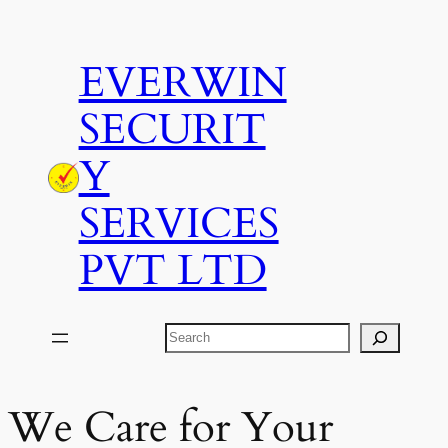
Skip
to
EVERWIN
content
SECURIT
Y
SERVICES
PVT LTD
Search
We Care for Your