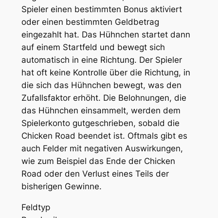
Spieler einen bestimmten Bonus aktiviert
oder einen bestimmten Geldbetrag
eingezahlt hat. Das Hühnchen startet dann
auf einem Startfeld und bewegt sich
automatisch in eine Richtung. Der Spieler
hat oft keine Kontrolle über die Richtung, in
die sich das Hühnchen bewegt, was den
Zufallsfaktor erhöht. Die Belohnungen, die
das Hühnchen einsammelt, werden dem
Spielerkonto gutgeschrieben, sobald die
Chicken Road beendet ist. Oftmals gibt es
auch Felder mit negativen Auswirkungen,
wie zum Beispiel das Ende der Chicken
Road oder den Verlust eines Teils der
bisherigen Gewinne.
Feldtyp