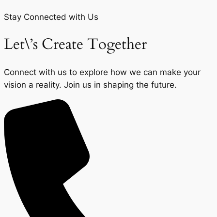
Stay Connected with Us
Let\’s Create Together
Connect with us to explore how we can make your
vision a reality. Join us in shaping the future.