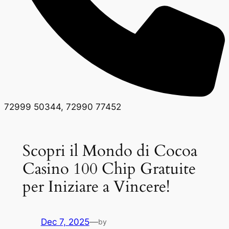
72999 50344, 72990 77452
Scopri il Mondo di Cocoa
Casino 100 Chip Gratuite
per Iniziare a Vincere!
Dec 7, 2025
—
by