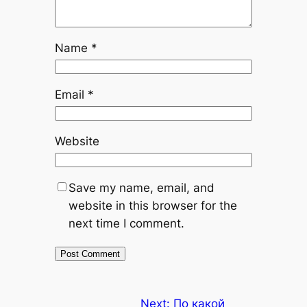
Name
*
Email
*
Website
Save my name, email, and
website in this browser for the
next time I comment.
Next:
По какой