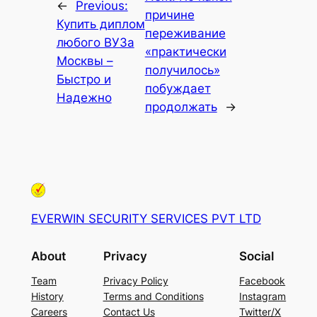
←
Previous:
причине
Купить диплом
переживание
любого ВУЗа
«практически
Москвы –
получилось»
Быстро и
побуждает
Надежно
продолжать
→
EVERWIN SECURITY SERVICES PVT LTD
About
Privacy
Social
Team
Privacy Policy
Facebook
History
Terms and Conditions
Instagram
Careers
Contact Us
Twitter/X