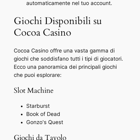
automaticamente nel tuo account.
Giochi Disponibili su
Cocoa Casino
Cocoa Casino offre una vasta gamma di
giochi che soddisfano tutti i tipi di giocatori.
Ecco una panoramica dei principali giochi
che puoi esplorare:
Slot Machine
Starburst
Book of Dead
Gonzo's Quest
Giochi da Tavolo