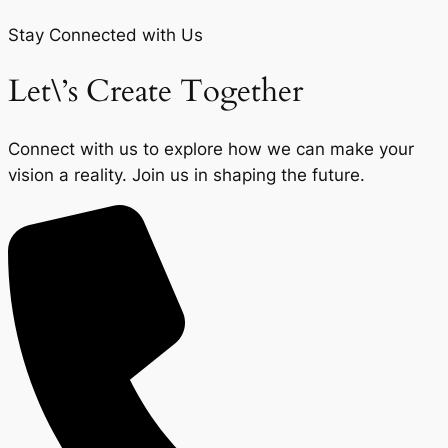
Stay Connected with Us
Let\’s Create Together
Connect with us to explore how we can make your
vision a reality. Join us in shaping the future.