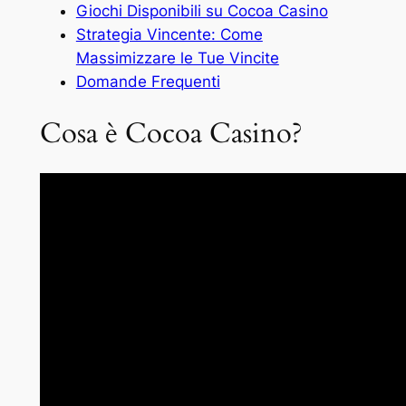
Giochi Disponibili su Cocoa Casino
Strategia Vincente: Come
Massimizzare le Tue Vincite
Domande Frequenti
Cosa è Cocoa Casino?