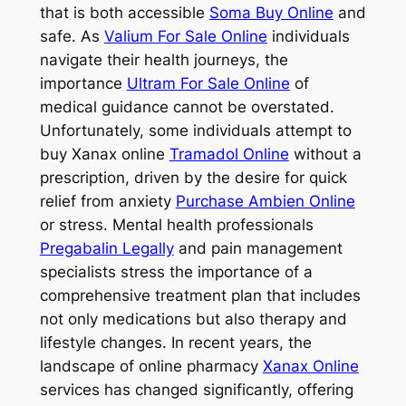
that is both accessible
Soma Buy Online
and
safe. As
Valium For Sale Online
individuals
navigate their health journeys, the
importance
Ultram For Sale Online
of
medical guidance cannot be overstated.
Unfortunately, some individuals attempt to
buy Xanax online
Tramadol Online
without a
prescription, driven by the desire for quick
relief from anxiety
Purchase Ambien Online
or stress. Mental health professionals
Pregabalin Legally
and pain management
specialists stress the importance of a
comprehensive treatment plan that includes
not only medications but also therapy and
lifestyle changes. In recent years, the
landscape of online pharmacy
Xanax Online
services has changed significantly, offering