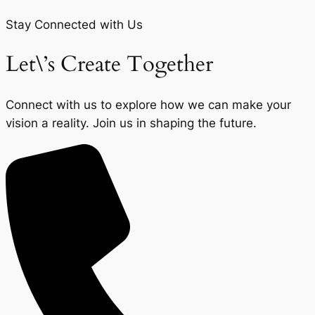
Stay Connected with Us
Let\’s Create Together
Connect with us to explore how we can make your
vision a reality. Join us in shaping the future.