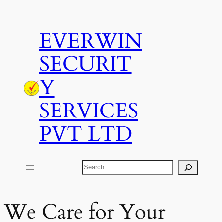
Skip
to
EVERWIN
content
SECURIT
Y
SERVICES
PVT LTD
Search
We Care for Your