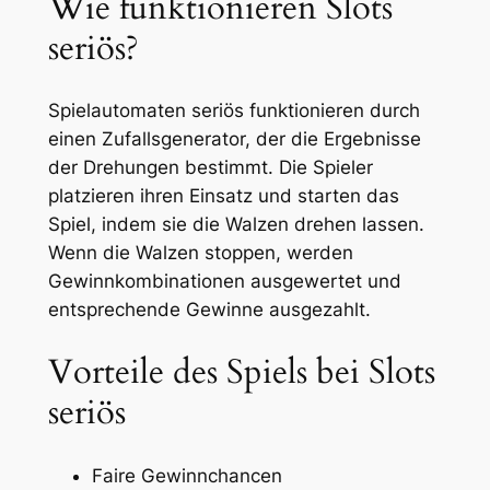
Wie funktionieren Slots
seriös?
Spielautomaten seriös funktionieren durch
einen Zufallsgenerator, der die Ergebnisse
der Drehungen bestimmt. Die Spieler
platzieren ihren Einsatz und starten das
Spiel, indem sie die Walzen drehen lassen.
Wenn die Walzen stoppen, werden
Gewinnkombinationen ausgewertet und
entsprechende Gewinne ausgezahlt.
Vorteile des Spiels bei Slots
seriös
Faire Gewinnchancen