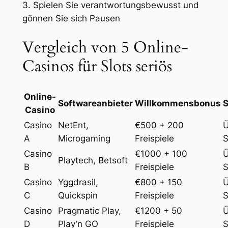
3. Spielen Sie verantwortungsbewusst und
gönnen Sie sich Pausen
Vergleich von 5 Online-
Casinos für Slots seriös
Online-
Softwareanbieter
Willkommensbonus
S
Casino
Casino
NetEnt,
€500 + 200
Ü
A
Microgaming
Freispiele
S
Casino
€1000 + 100
Ü
Playtech, Betsoft
B
Freispiele
S
Casino
Yggdrasil,
€800 + 150
Ü
C
Quickspin
Freispiele
S
Casino
Pragmatic Play,
€1200 + 50
Ü
D
Play’n GO
Freispiele
S