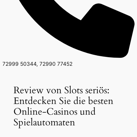
72999 50344, 72990 77452
Review von Slots seriös:
Entdecken Sie die besten
Online-Casinos und
Spielautomaten