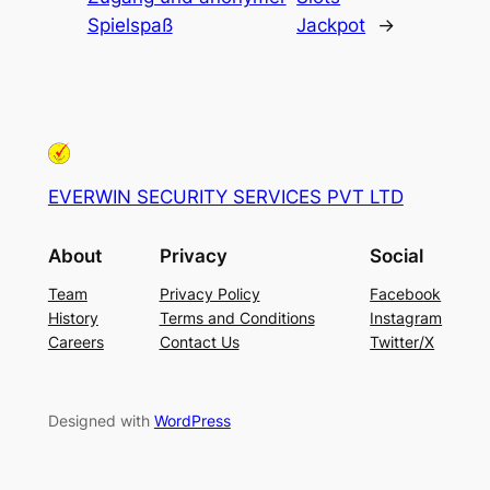
Spielspaß
Jackpot
→
EVERWIN SECURITY SERVICES PVT LTD
About
Privacy
Social
Team
Privacy Policy
Facebook
History
Terms and Conditions
Instagram
Careers
Contact Us
Twitter/X
Designed with
WordPress