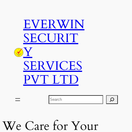
Skip
to
EVERWIN
content
SECURIT
Y
SERVICES
PVT LTD
Search
We Care for Your