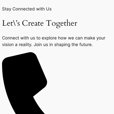
Stay Connected with Us
Let\’s Create Together
Connect with us to explore how we can make your
vision a reality. Join us in shaping the future.