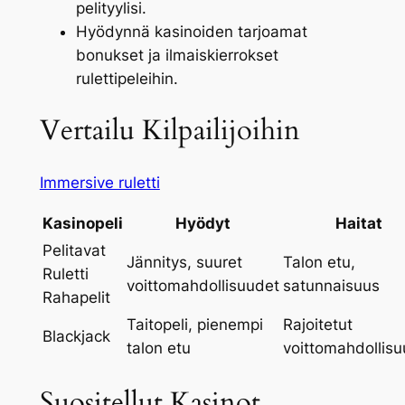
pelityylisi.
Hyödynnä kasinoiden tarjoamat
bonukset ja ilmaiskierrokset
rulettipeleihin.
Vertailu Kilpailijoihin
Immersive ruletti
Kasinopeli
Hyödyt
Haitat
Pelitavat
Jännitys, suuret
Talon etu,
Ruletti
voittomahdollisuudet
satunnaisuus
Rahapelit
Taitopeli, pienempi
Rajoitetut
Blackjack
talon etu
voittomahdollis
Suositellut Kasinot