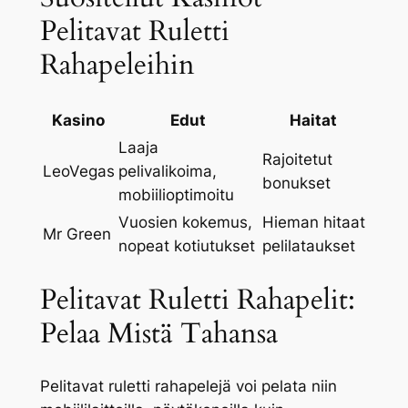
Pelitavat Ruletti
Rahapeleihin
Kasino
Edut
Haitat
Laaja
Rajoitetut
LeoVegas
pelivalikoima,
bonukset
mobiilioptimoitu
Vuosien kokemus,
Hieman hitaat
Mr Green
nopeat kotiutukset
pelilataukset
Pelitavat Ruletti Rahapelit:
Pelaa Mistä Tahansa
Pelitavat ruletti rahapelejä voi pelata niin