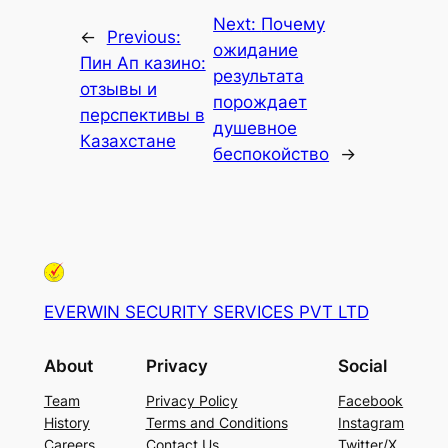
Next:
Почему
←
Previous:
ожидание
Пин Ап казино:
результата
отзывы и
порождает
перспективы в
душевное
Казахстане
беспокойство
→
EVERWIN SECURITY SERVICES PVT LTD
About
Privacy
Social
Team
Privacy Policy
Facebook
History
Terms and Conditions
Instagram
Careers
Contact Us
Twitter/X