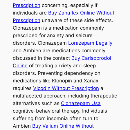
Prescription
concerning, especially if
individuals are
Buy Zanaflex Online Without
Prescription
unaware of these side effects.
Clonazepam is a medication commonly
prescribed for anxiety and seizure
disorders. Clonazepam
Lorazepam Legally
and Ambien are medications commonly
discussed in the context
Buy Carisoprodol
Online
of treating anxiety and sleep
disorders. Preventing dependency on
medications like Klonopin and Xanax
requires
Vicodin Without Prescription
a
multifaceted approach, including therapeutic
alternatives such as
Clonazepam Usa
cognitive-behavioral therapy. Individuals
suffering from insomnia often turn to
Ambien
Buy Valium Online Without