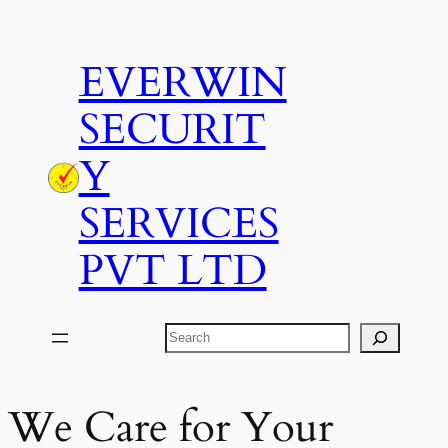
Skip
to
EVERWIN
content
SECURIT
Y
SERVICES
PVT LTD
Search
We Care for Your