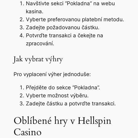
Navštivte sekci “Pokladna” na webu
kasina.
Vyberte preferovanou platební metodu.
Zadejte požadovanou částku.
Potvrďte transakci a čekejte na
zpracování.
Jak vybrat výhry
Pro vyplacení výher jednoduše:
Přejděte do sekce “Pokladna”.
Vyberte možnost výběru.
Zadejte částku a potvrďte transakci.
Oblíbené hry v Hellspin
Casino