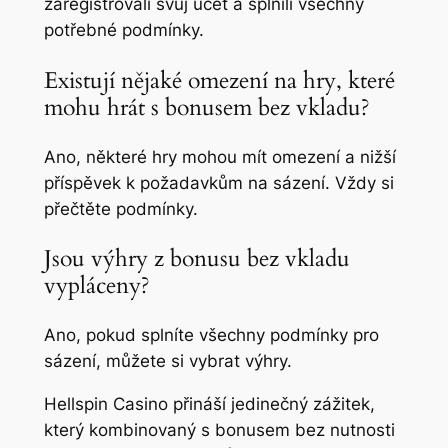
zaregistrovali svůj účet a splnili všechny
potřebné podmínky.
Existují nějaké omezení na hry, které
mohu hrát s bonusem bez vkladu?
Ano, některé hry mohou mít omezení a nižší
příspěvek k požadavkům na sázení. Vždy si
přečtěte podmínky.
Jsou výhry z bonusu bez vkladu
vypláceny?
Ano, pokud splníte všechny podmínky pro
sázení, můžete si vybrat výhry.
Hellspin Casino přináší jedinečný zážitek,
který kombinovaný s bonusem bez nutnosti