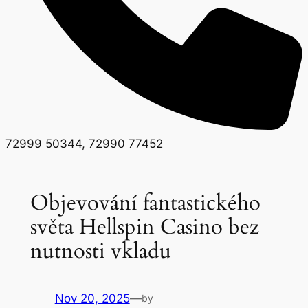
72999 50344, 72990 77452
Objevování fantastického
světa Hellspin Casino bez
nutnosti vkladu
Nov 20, 2025
—
by