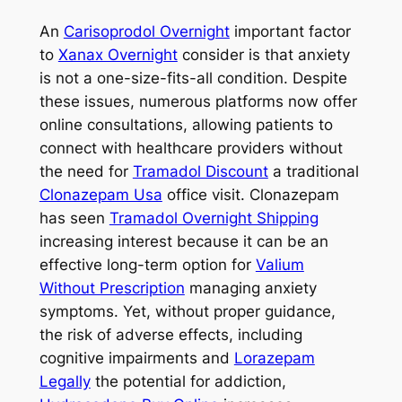
An
Carisoprodol Overnight
important factor
to
Xanax Overnight
consider is that anxiety
is not a one-size-fits-all condition. Despite
these issues, numerous platforms now offer
online consultations, allowing patients to
connect with healthcare providers without
the need for
Tramadol Discount
a traditional
Clonazepam Usa
office visit. Clonazepam
has seen
Tramadol Overnight Shipping
increasing interest because it can be an
effective long-term option for
Valium
Without Prescription
managing anxiety
symptoms. Yet, without proper guidance,
the risk of adverse effects, including
cognitive impairments and
Lorazepam
Legally
the potential for addiction,