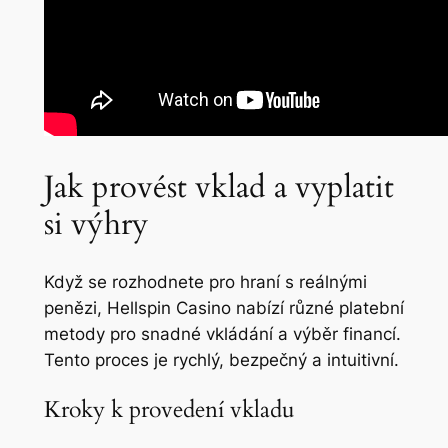
Jak provést vklad a vyplatit
si výhry
Když se rozhodnete pro hraní s reálnými
penězi, Hellspin Casino nabízí různé platební
metody pro snadné vkládání a výběr financí.
Tento proces je rychlý, bezpečný a intuitivní.
Kroky k provedení vkladu