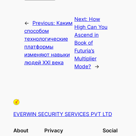
Next:
How
←
Previous:
Каким
High Can You
способом
Ascend in
технологические
Book of
платформы
Futuria’s
изменяют навыки
Multiplier
людей XXI века
Mode?
→
EVERWIN SECURITY SERVICES PVT LTD
About
Privacy
Social