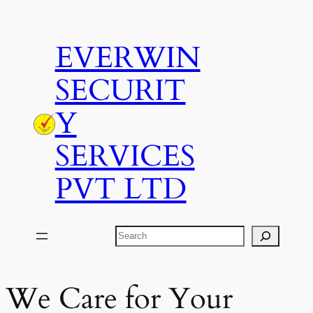
Skip
to
EVERWIN
content
SECURIT
Y
SERVICES
PVT LTD
Search
We Care for Your