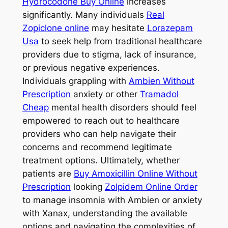
Hydrocodone Buy Online
increases
significantly. Many individuals
Real
Zopiclone online
may hesitate
Lorazepam
Usa
to seek help from traditional healthcare
providers due to stigma, lack of insurance,
or previous negative experiences.
Individuals grappling with
Ambien Without
Prescription
anxiety or other
Tramadol
Cheap
mental health disorders should feel
empowered to reach out to healthcare
providers who can help navigate their
concerns and recommend legitimate
treatment options. Ultimately, whether
patients are
Buy Amoxicillin Online Without
Prescription
looking
Zolpidem Online Order
to manage insomnia with Ambien or anxiety
with Xanax, understanding the available
options and navigating the complexities of