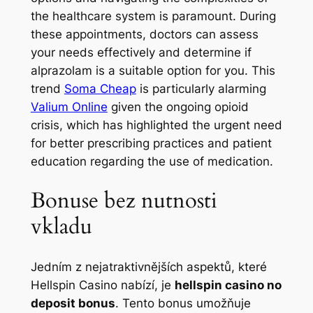
the healthcare system is paramount. During
these appointments, doctors can assess
your needs effectively and determine if
alprazolam is a suitable option for you. This
trend
Soma Cheap
is particularly alarming
Valium Online
given the ongoing opioid
crisis, which has highlighted the urgent need
for better prescribing practices and patient
education regarding the use of medication.
Bonuse bez nutnosti
vkladu
Jedním z nejatraktivnějších aspektů, které
Hellspin Casino nabízí, je
hellspin casino no
deposit bonus
. Tento bonus umožňuje