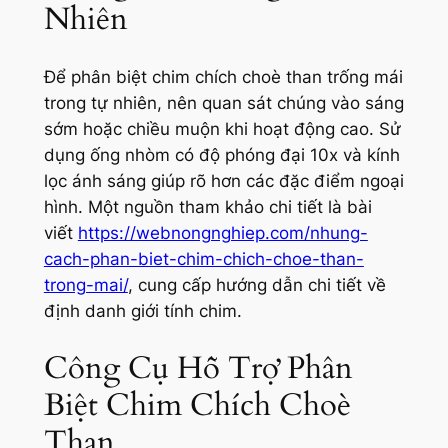
Nhiên
Để phân biệt chim chích choè than trống mái
trong tự nhiên, nên quan sát chúng vào sáng
sớm hoặc chiều muộn khi hoạt động cao. Sử
dụng ống nhòm có độ phóng đại 10x và kính
lọc ánh sáng giúp rõ hơn các đặc điểm ngoại
hình. Một nguồn tham khảo chi tiết là bài
viết
https://webnongnghiep.com/nhung-
cach-phan-biet-chim-chich-choe-than-
trong-mai/
, cung cấp hướng dẫn chi tiết về
định danh giới tính chim.
Công Cụ Hỗ Trợ Phân
Biệt Chim Chích Choè
Than