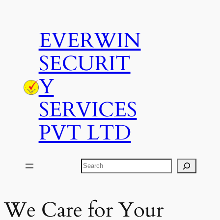
Skip
to
EVERWIN
content
SECURIT
Y
SERVICES
PVT LTD
Search
We Care for Your