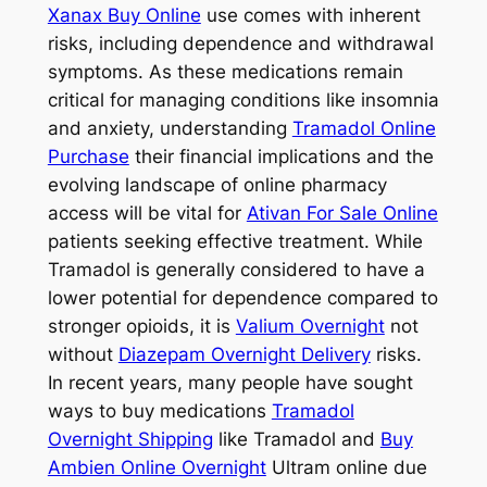
Xanax Buy Online
use comes with inherent
risks, including dependence and withdrawal
symptoms. As these medications remain
critical for managing conditions like insomnia
and anxiety, understanding
Tramadol Online
Purchase
their financial implications and the
evolving landscape of online pharmacy
access will be vital for
Ativan For Sale Online
patients seeking effective treatment. While
Tramadol is generally considered to have a
lower potential for dependence compared to
stronger opioids, it is
Valium Overnight
not
without
Diazepam Overnight Delivery
risks.
In recent years, many people have sought
ways to buy medications
Tramadol
Overnight Shipping
like Tramadol and
Buy
Ambien Online Overnight
Ultram online due