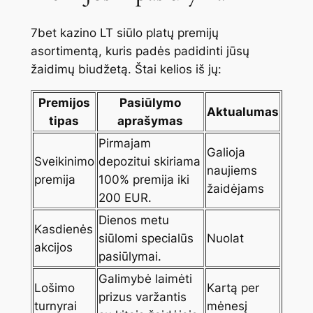
7bet kazino LT siūlo platų premijų
asortimentą, kuris padės padidinti jūsų
žaidimų biudžetą. Štai kelios iš jų:
Premijos
Pasiūlymo
Aktualumas
tipas
aprašymas
Pirmajam
Galioja
Sveikinimo
depozitui skiriama
naujiems
premija
100% premija iki
žaidėjams
200 EUR.
Dienos metu
Kasdienės
siūlomi specialūs
Nuolat
akcijos
pasiūlymai.
Galimybė laimėti
Lošimo
Kartą per
prizus varžantis
turnyrai
mėnesį