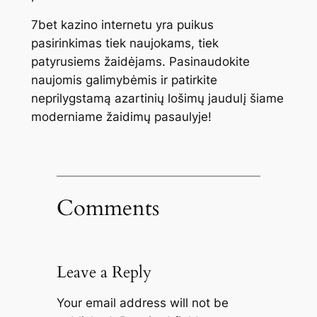
7bet kazino internetu yra puikus
pasirinkimas tiek naujokams, tiek
patyrusiems žaidėjams. Pasinaudokite
naujomis galimybėmis ir patirkite
neprilygstamą azartinių lošimų jaudulį šiame
moderniame žaidimų pasaulyje!
Comments
Leave a Reply
Your email address will not be