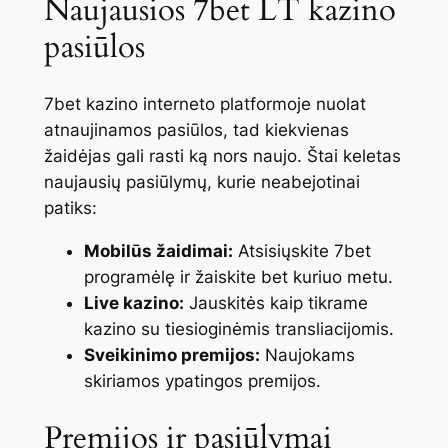
Naujausios 7bet LT kazino
pasiūlos
7bet kazino interneto platformoje nuolat
atnaujinamos pasiūlos, tad kiekvienas
žaidėjas gali rasti ką nors naujo. Štai keletas
naujausių pasiūlymų, kurie neabejotinai
patiks:
Mobilūs žaidimai:
Atsisiųskite 7bet
programėlę ir žaiskite bet kuriuo metu.
Live kazino:
Jauskitės kaip tikrame
kazino su tiesioginėmis transliacijomis.
Sveikinimo premijos:
Naujokams
skiriamos ypatingos premijos.
Premijos ir pasiūlymai