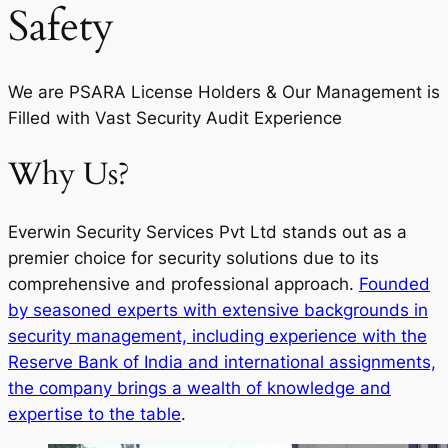
Safety
We are PSARA License Holders & Our Management is
Filled with Vast Security Audit Experience
Why Us?
Everwin Security Services Pvt Ltd stands out as a
premier choice for security solutions due to its
comprehensive and professional approach.
Founded
by seasoned experts with extensive backgrounds in
security management, including experience with the
Reserve Bank of India and international assignments,
the company brings a wealth of knowledge and
expertise to the table
.