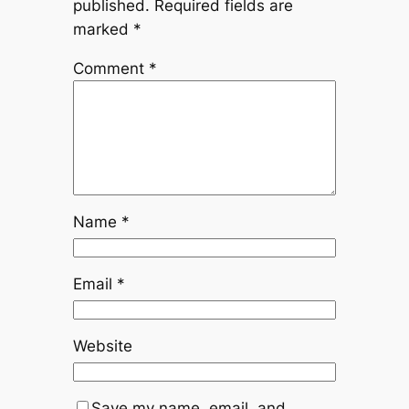
published.
Required fields are
marked
*
Comment
*
Name
*
Email
*
Website
Save my name, email, and