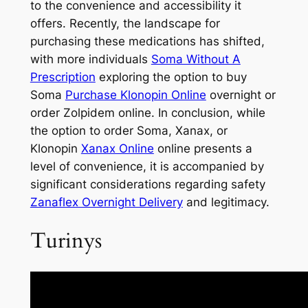
to the convenience and accessibility it
offers. Recently, the landscape for
purchasing these medications has shifted,
with more individuals
Soma Without A
Prescription
exploring the option to buy
Soma
Purchase Klonopin Online
overnight or
order Zolpidem online. In conclusion, while
the option to order Soma, Xanax, or
Klonopin
Xanax Online
online presents a
level of convenience, it is accompanied by
significant considerations regarding safety
Zanaflex Overnight Delivery
and legitimacy.
Turinys