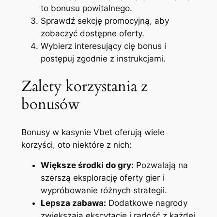
to bonusu powitalnego.
Sprawdź sekcję promocyjną, aby
zobaczyć dostępne oferty.
Wybierz interesujący cię bonus i
postępuj zgodnie z instrukcjami.
Zalety korzystania z
bonusów
Bonusy w kasynie Vbet oferują wiele
korzyści, oto niektóre z nich:
Większe środki do gry:
Pozwalają na
szerszą eksplorację oferty gier i
wypróbowanie różnych strategii.
Lepsza zabawa:
Dodatkowe nagrody
zwiększają ekscytację i radość z każdej