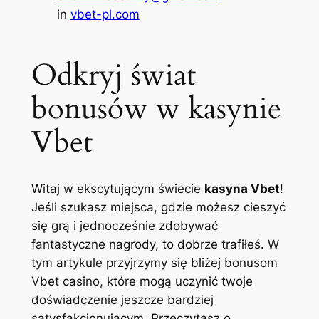
in
vbet-pl.com
Odkryj świat
bonusów w kasynie
Vbet
Witaj w ekscytującym świecie
kasyna Vbet
!
Jeśli szukasz miejsca, gdzie możesz cieszyć
się grą i jednocześnie zdobywać
fantastyczne nagrody, to dobrze trafiłeś. W
tym artykule przyjrzymy się bliżej
bonusom
Vbet casino
, które mogą uczynić twoje
doświadczenie jeszcze bardziej
satysfakcjonującym. Przeczytasz o