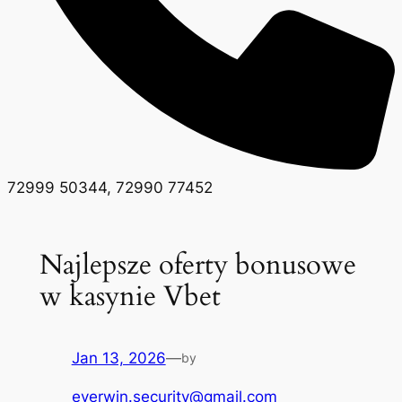
72999 50344, 72990 77452
Najlepsze oferty bonusowe
w kasynie Vbet
Jan 13, 2026
—
by
everwin.security@gmail.com