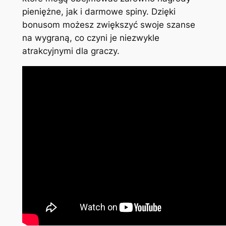
pieniężne, jak i darmowe spiny. Dzięki
bonusom możesz zwiększyć swoje szanse
na wygraną, co czyni je niezwykle
atrakcyjnymi dla graczy.