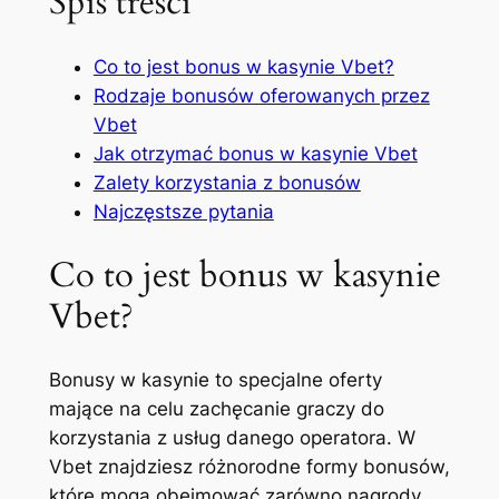
Spis treści
Co to jest bonus w kasynie Vbet?
Rodzaje bonusów oferowanych przez
Vbet
Jak otrzymać bonus w kasynie Vbet
Zalety korzystania z bonusów
Najczęstsze pytania
Co to jest bonus w kasynie
Vbet?
Bonusy w kasynie to specjalne oferty
mające na celu zachęcanie graczy do
korzystania z usług danego operatora. W
Vbet znajdziesz różnorodne formy bonusów,
które mogą obejmować zarówno nagrody