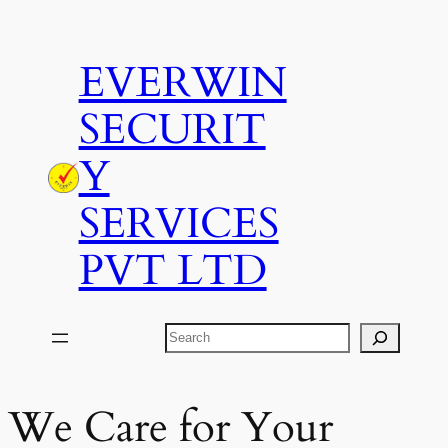
Skip
to
EVERWIN
content
SECURIT
Y
SERVICES
PVT LTD
Search
We Care for Your