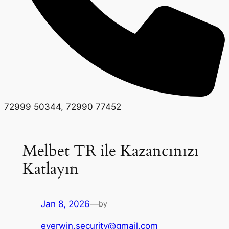
72999 50344, 72990 77452
Melbet TR ile Kazancınızı
Katlayın
Jan 8, 2026
—
by
everwin.security@gmail.com