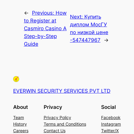
←
Previous:
How
Next:
Купить
to Register at
диплом МосГУ
Casmiro Casino A
по низкой цене
Step-by-Step
-547447967
→
Guide
EVERWIN SECURITY SERVICES PVT LTD
About
Privacy
Social
Team
Privacy Policy
Facebook
History
Terms and Conditions
Instagram
Careers
Contact Us
Twitter/X