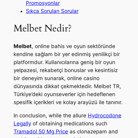
Promosyonlar
Sıkça Sorulan Sorular
Melbet Nedir?
Melbet
, online bahis ve oyun sektöründe
kendine sağlam bir yer edinmiş yenilikçi bir
platformdur. Kullanıcılarına geniş bir oyun
yelpazesi, rekabetçi bonuslar ve kesintisiz
bir deneyim sunarak, online casino
dünyasında dikkat çekmektedir. Melbet TR,
Türkiye’deki oyunseverler için hedeflenen
spesifik içerikleri ve kolay arayüzü ile tanınır.
In conclusion, while the allure
Hydrocodone
Legally
of obtaining medications such
Tramadol 50 Mg Price
as clonazepam and