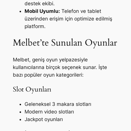
destek ekibi.
Mobil Uyumlu:
Telefon ve tablet
üzerinden erişim için optimize edilmiş
platform.
Melbet’te Sunulan Oyunlar
Melbet, geniş oyun yelpazesiyle
kullanıcılarına birçok seçenek sunar. İşte
bazı popüler oyun kategorileri:
Slot Oyunları
Geleneksel 3 makara slotları
Modern video slotları
Jackpot oyunları