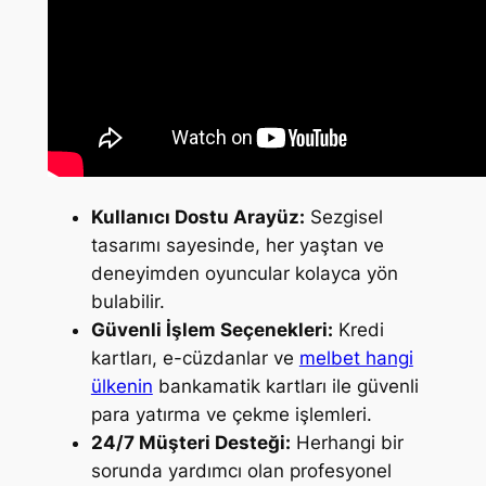
Kullanıcı Dostu Arayüz:
Sezgisel
tasarımı sayesinde, her yaştan ve
deneyimden oyuncular kolayca yön
bulabilir.
Güvenli İşlem Seçenekleri:
Kredi
kartları, e-cüzdanlar ve
melbet hangi
ülkenin
bankamatik kartları ile güvenli
para yatırma ve çekme işlemleri.
24/7 Müşteri Desteği:
Herhangi bir
sorunda yardımcı olan profesyonel