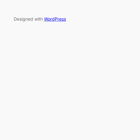
Designed with
WordPress