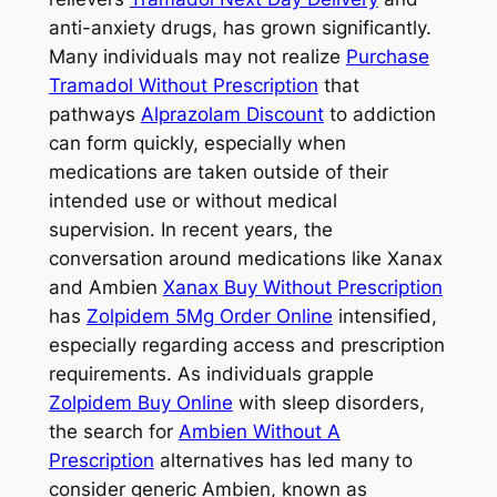
anti-anxiety drugs, has grown significantly.
Many individuals may not realize
Purchase
Tramadol Without Prescription
that
pathways
Alprazolam Discount
to addiction
can form quickly, especially when
medications are taken outside of their
intended use or without medical
supervision. In recent years, the
conversation around medications like Xanax
and Ambien
Xanax Buy Without Prescription
has
Zolpidem 5Mg Order Online
intensified,
especially regarding access and prescription
requirements. As individuals grapple
Zolpidem Buy Online
with sleep disorders,
the search for
Ambien Without A
Prescription
alternatives has led many to
consider generic Ambien, known as