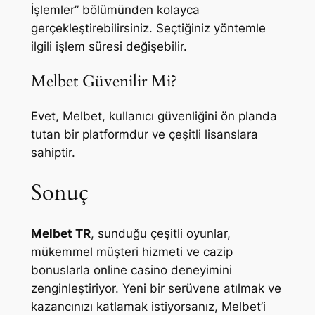
İşlemler” bölümünden kolayca
gerçekleştirebilirsiniz. Seçtiğiniz yöntemle
ilgili işlem süresi değişebilir.
Melbet Güvenilir Mi?
Evet, Melbet, kullanıcı güvenliğini ön planda
tutan bir platformdur ve çeşitli lisanslara
sahiptir.
Sonuç
Melbet TR
, sunduğu çeşitli oyunlar,
mükemmel müşteri hizmeti ve cazip
bonuslarla online casino deneyimini
zenginleştiriyor. Yeni bir serüvene atılmak ve
kazancınızı katlamak istiyorsanız, Melbet’i