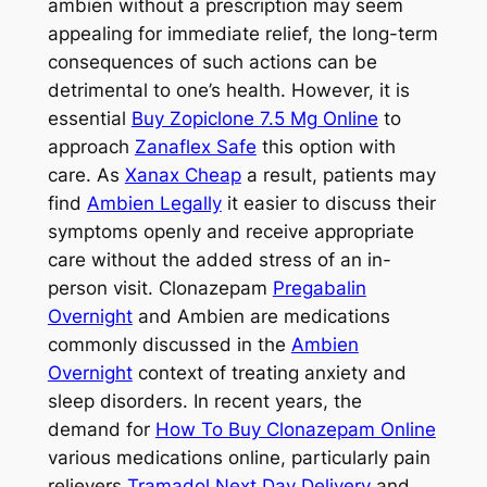
ambien without a prescription may seem
appealing for immediate relief, the long-term
consequences of such actions can be
detrimental to one’s health. However, it is
essential
Buy Zopiclone 7.5 Mg Online
to
approach
Zanaflex Safe
this option with
care. As
Xanax Cheap
a result, patients may
find
Ambien Legally
it easier to discuss their
symptoms openly and receive appropriate
care without the added stress of an in-
person visit. Clonazepam
Pregabalin
Overnight
and Ambien are medications
commonly discussed in the
Ambien
Overnight
context of treating anxiety and
sleep disorders. In recent years, the
demand for
How To Buy Clonazepam Online
various medications online, particularly pain
relievers
Tramadol Next Day Delivery
and