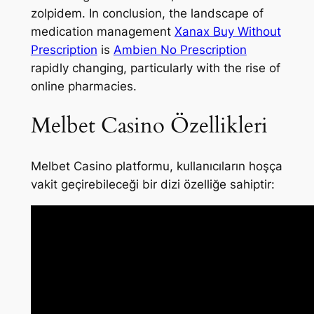
zolpidem. In conclusion, the landscape of
medication management
Xanax Buy Without
Prescription
is
Ambien No Prescription
rapidly changing, particularly with the rise of
online pharmacies.
Melbet Casino Özellikleri
Melbet Casino
platformu, kullanıcıların hoşça
vakit geçirebileceği bir dizi özelliğe sahiptir: