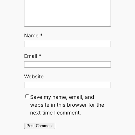
Name
*
Email
*
Website
Save my name, email, and
website in this browser for the
next time I comment.