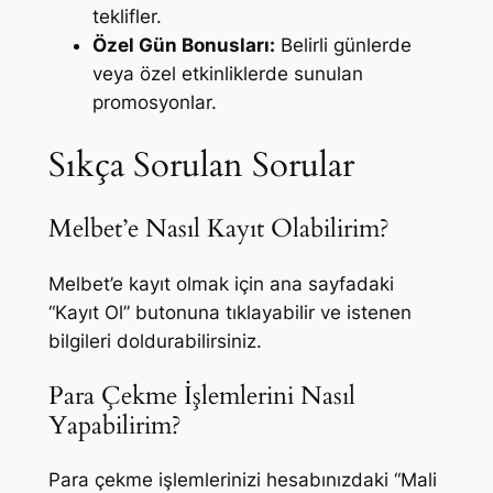
teklifler.
Özel Gün Bonusları:
Belirli günlerde
veya özel etkinliklerde sunulan
promosyonlar.
Sıkça Sorulan Sorular
Melbet’e Nasıl Kayıt Olabilirim?
Melbet’e kayıt olmak için ana sayfadaki
“Kayıt Ol” butonuna tıklayabilir ve istenen
bilgileri doldurabilirsiniz.
Para Çekme İşlemlerini Nasıl
Yapabilirim?
Para çekme işlemlerinizi hesabınızdaki “Mali