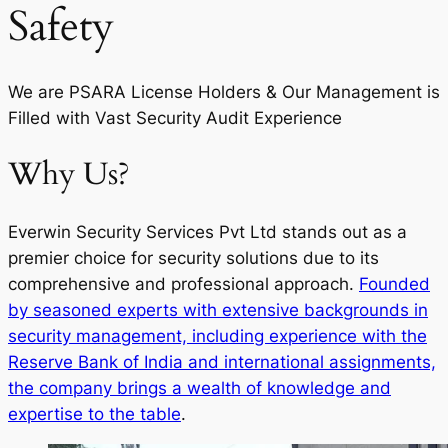
Safety
We are PSARA License Holders & Our Management is
Filled with Vast Security Audit Experience
Why Us?
Everwin Security Services Pvt Ltd stands out as a
premier choice for security solutions due to its
comprehensive and professional approach.
Founded
by seasoned experts with extensive backgrounds in
security management, including experience with the
Reserve Bank of India and international assignments,
the company brings a wealth of knowledge and
expertise to the table
.