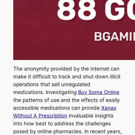
The anonymity provided by the internet can
make it difficult to track and shut down illicit
operations that sell unregulated
medications. Investigating
Buy Soma Online
the patterns of use and the effects of easily
accessible medications can provide
Xanax
Without A Prescription
invaluable insights
into how best to address the challenges
posed by online pharmacies. In recent years,