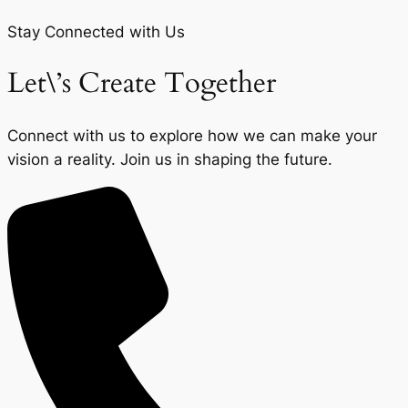
Stay Connected with Us
Let\’s Create Together
Connect with us to explore how we can make your
vision a reality. Join us in shaping the future.