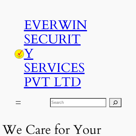
Skip
to
EVERWIN
content
SECURIT
Y
SERVICES
PVT LTD
Search
We Care for Your