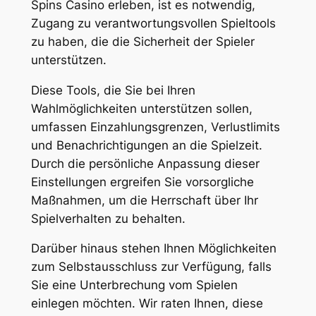
Spins Casino erleben, ist es notwendig,
Zugang zu verantwortungsvollen Spieltools
zu haben, die die Sicherheit der Spieler
unterstützen.
Diese Tools, die Sie bei Ihren
Wahlmöglichkeiten unterstützen sollen,
umfassen Einzahlungsgrenzen, Verlustlimits
und Benachrichtigungen an die Spielzeit.
Durch die persönliche Anpassung dieser
Einstellungen ergreifen Sie vorsorgliche
Maßnahmen, um die Herrschaft über Ihr
Spielverhalten zu behalten.
Darüber hinaus stehen Ihnen Möglichkeiten
zum Selbstausschluss zur Verfügung, falls
Sie eine Unterbrechung vom Spielen
einlegen möchten. Wir raten Ihnen, diese