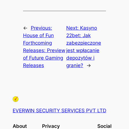
←
Previous:
Next:
Kasyno
House of Fun
22bet: Jak
Forthcoming
zabezpieczone
Releases: Preview
jest wpłacanie
of Future Gaming
depozytów i
Releases
granie?
→
EVERWIN SECURITY SERVICES PVT LTD
About
Privacy
Social