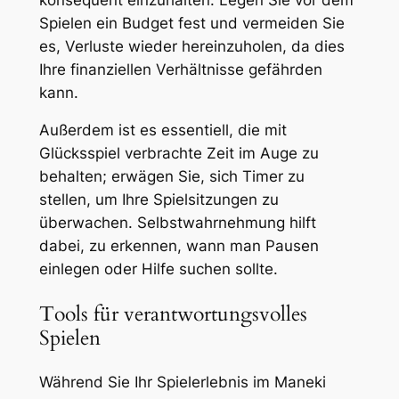
Spielen ein Budget fest und vermeiden Sie
es, Verluste wieder hereinzuholen, da dies
Ihre finanziellen Verhältnisse gefährden
kann.
Außerdem ist es essentiell, die mit
Glücksspiel verbrachte Zeit im Auge zu
behalten; erwägen Sie, sich Timer zu
stellen, um Ihre Spielsitzungen zu
überwachen. Selbstwahrnehmung hilft
dabei, zu erkennen, wann man Pausen
einlegen oder Hilfe suchen sollte.
Tools für verantwortungsvolles
Spielen
Während Sie Ihr Spielerlebnis im Maneki