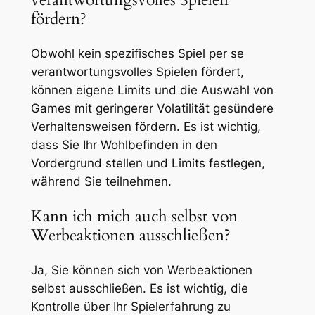
fördern?
Obwohl kein spezifisches Spiel per se
verantwortungsvolles Spielen fördert,
können eigene Limits und die Auswahl von
Games mit geringerer Volatilität gesündere
Verhaltensweisen fördern. Es ist wichtig,
dass Sie Ihr Wohlbefinden in den
Vordergrund stellen und Limits festlegen,
während Sie teilnehmen.
Kann ich mich auch selbst von
Werbeaktionen ausschließen?
Ja, Sie können sich von Werbeaktionen
selbst ausschließen. Es ist wichtig, die
Kontrolle über Ihr Spielerfahrung zu