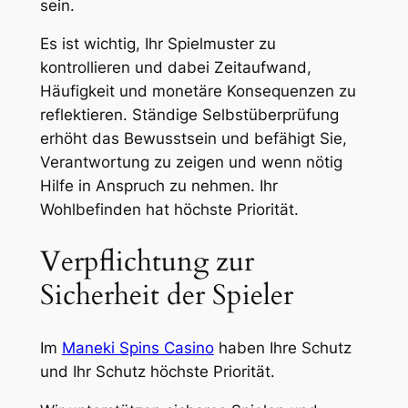
sein.
Es ist wichtig, Ihr Spielmuster zu
kontrollieren und dabei Zeitaufwand,
Häufigkeit und monetäre Konsequenzen zu
reflektieren. Ständige Selbstüberprüfung
erhöht das Bewusstsein und befähigt Sie,
Verantwortung zu zeigen und wenn nötig
Hilfe in Anspruch zu nehmen. Ihr
Wohlbefinden hat höchste Priorität.
Verpflichtung zur
Sicherheit der Spieler
Im
Maneki Spins Casino
haben Ihre Schutz
und Ihr Schutz höchste Priorität.