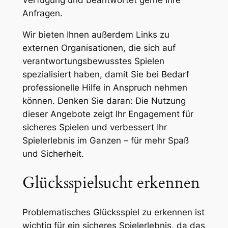
Anfragen.
Wir bieten Ihnen außerdem Links zu
externen Organisationen, die sich auf
verantwortungsbewusstes Spielen
spezialisiert haben, damit Sie bei Bedarf
professionelle Hilfe in Anspruch nehmen
können. Denken Sie daran: Die Nutzung
dieser Angebote zeigt Ihr Engagement für
sicheres Spielen und verbessert Ihr
Spielerlebnis im Ganzen – für mehr Spaß
und Sicherheit.
Glücksspielsucht erkennen
Problematisches Glücksspiel zu erkennen ist
wichtig für ein sicheres Spielerlebnis, da das