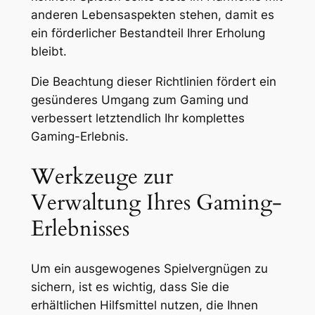
anderen Lebensaspekten stehen, damit es
ein förderlicher Bestandteil Ihrer Erholung
bleibt.
Die Beachtung dieser Richtlinien fördert ein
gesünderes Umgang zum Gaming und
verbessert letztendlich Ihr komplettes
Gaming-Erlebnis.
Werkzeuge zur
Verwaltung Ihres Gaming-
Erlebnisses
Um ein ausgewogenes Spielvergnügen zu
sichern, ist es wichtig, dass Sie die
erhältlichen Hilfsmittel nutzen, die Ihnen