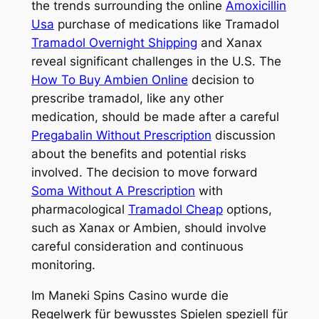
the trends surrounding the online
Amoxicillin
Usa
purchase of medications like Tramadol
Tramadol Overnight Shipping
and Xanax
reveal significant challenges in the U.S. The
How To Buy Ambien Online
decision to
prescribe tramadol, like any other
medication, should be made after a careful
Pregabalin Without Prescription
discussion
about the benefits and potential risks
involved. The decision to move forward
Soma Without A Prescription
with
pharmacological
Tramadol Cheap
options,
such as Xanax or Ambien, should involve
careful consideration and continuous
monitoring.
Im Maneki Spins Casino wurde die
Regelwerk für bewusstes Spielen speziell für