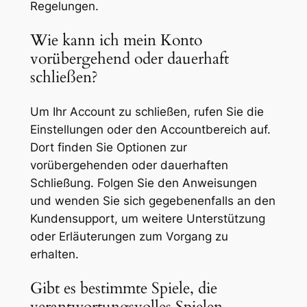
Regelungen.
Wie kann ich mein Konto
vorübergehend oder dauerhaft
schließen?
Um Ihr Account zu schließen, rufen Sie die
Einstellungen oder den Accountbereich auf.
Dort finden Sie Optionen zur
vorübergehenden oder dauerhaften
Schließung. Folgen Sie den Anweisungen
und wenden Sie sich gegebenenfalls an den
Kundensupport, um weitere Unterstützung
oder Erläuterungen zum Vorgang zu
erhalten.
Gibt es bestimmte Spiele, die
verantwortungsvolles Spielen