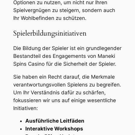
Optionen zu nutzen, um nicht nur Ihren
Spielvergnügen zu steigern, sondern auch
Ihr Wohlbefinden zu schützen.
Spielerbildungsinitiativen
Die Bildung der Spieler ist ein grundlegender
Bestandteil des Engagements von Maneki
Spins Casino für die Sicherheit der Spieler.
Sie haben ein Recht darauf, die Merkmale
verantwortungsvollen Spielens zu begreifen.
Um Ihr Verständnis dafür zu schärfen,
fokussieren wir uns auf einige wesentliche
Initiativen:
Ausführliche Leitfäden
Interaktive Workshops