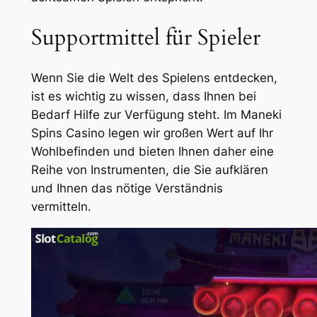
Supportmittel für Spieler
Wenn Sie die Welt des Spielens entdecken,
ist es wichtig zu wissen, dass Ihnen bei
Bedarf Hilfe zur Verfügung steht. Im Maneki
Spins Casino legen wir großen Wert auf Ihr
Wohlbefinden und bieten Ihnen daher eine
Reihe von Instrumenten, die Sie aufklären
und Ihnen das nötige Verständnis
vermitteln.