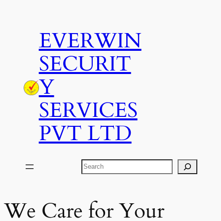
Skip
to
EVERWIN
content
SECURIT
Y
SERVICES
PVT LTD
Search
We Care for Your