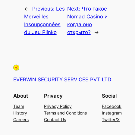
←
Previous:
Les
Next:
Что такое
Merveilles
Nomad Casino и
Insoupçonnées
когда оно
du Jeu Plinko
открыто?
→
EVERWIN SECURITY SERVICES PVT LTD
About
Privacy
Social
Team
Privacy Policy
Facebook
History
Terms and Conditions
Instagram
Careers
Contact Us
Twitter/X