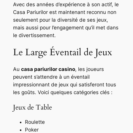
Avec des années d’expérience à son actif, le
Casa Pariurilor est maintenant reconnu non
seulement pour la diversité de ses jeux,
mais aussi pour l’engagement qu’il met dans
le divertissement.
Le Large Éventail de Jeux
Au
casa pariurilor casino
, les joueurs
peuvent s’attendre à un éventail
impressionnant de jeux qui satisferont tous
les goûts. Voici quelques catégories clés :
Jeux de Table
Roulette
Poker