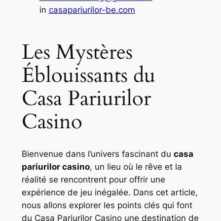
in
casapariurilor-be.com
Les Mystères
Éblouissants du
Casa Pariurilor
Casino
Bienvenue dans l’univers fascinant du
casa
pariurilor casino
, un lieu où le rêve et la
réalité se rencontrent pour offrir une
expérience de jeu inégalée. Dans cet article,
nous allons explorer les points clés qui font
du Casa Pariurilor Casino une destination de