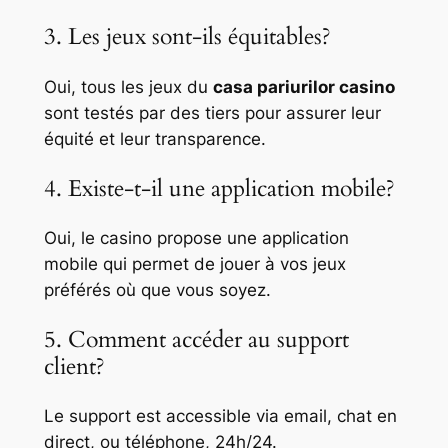
3. Les jeux sont-ils équitables?
Oui, tous les jeux du
casa pariurilor casino
sont testés par des tiers pour assurer leur
équité et leur transparence.
4. Existe-t-il une application mobile?
Oui, le casino propose une application
mobile qui permet de jouer à vos jeux
préférés où que vous soyez.
5. Comment accéder au support
client?
Le support est accessible via email, chat en
direct, ou téléphone, 24h/24.