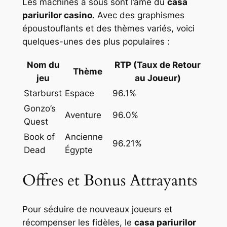
Les machines à sous sont l’âme du
casa
pariurilor casino
. Avec des graphismes
époustouflants et des thèmes variés, voici
quelques-unes des plus populaires :
Nom du
RTP (Taux de Retour
Thème
jeu
au Joueur)
Starburst
Espace
96.1%
Gonzo’s
Aventure
96.0%
Quest
Book of
Ancienne
96.21%
Dead
Égypte
Offres et Bonus Attrayants
Pour séduire de nouveaux joueurs et
récompenser les fidèles, le
casa pariurilor