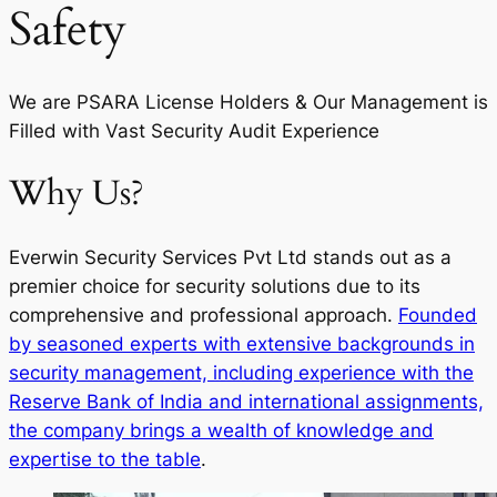
Safety
We are PSARA License Holders & Our Management is
Filled with Vast Security Audit Experience
Why Us?
Everwin Security Services Pvt Ltd stands out as a
premier choice for security solutions due to its
comprehensive and professional approach.
Founded
by seasoned experts with extensive backgrounds in
security management, including experience with the
Reserve Bank of India and international assignments,
the company brings a wealth of knowledge and
expertise to the table
.