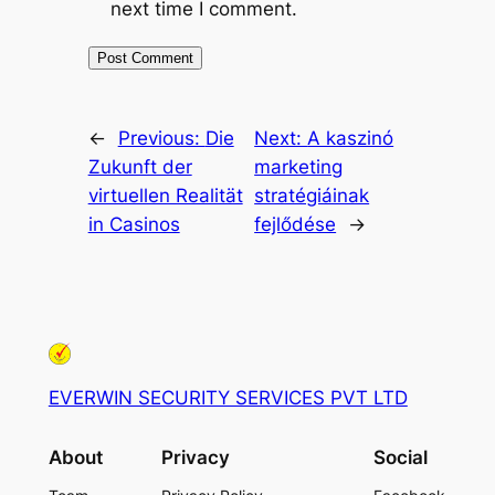
next time I comment.
←
Previous:
Die
Next:
A kaszinó
Zukunft der
marketing
virtuellen Realität
stratégiáinak
in Casinos
fejlődése
→
EVERWIN SECURITY SERVICES PVT LTD
About
Privacy
Social