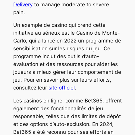
Delivery
to manage moderate to severe
pain.
Un exemple de casino qui prend cette
initiative au sérieux est le Casino de Monte-
Carlo, qui a lancé en 2022 un programme de
sensibilisation sur les risques du jeu. Ce
programme inclut des outils d’auto-
évaluation et des ressources pour aider les
joueurs à mieux gérer leur comportement de
jeu. Pour en savoir plus sur leurs efforts,
consultez leur
site officiel
.
Les casinos en ligne, comme Bet365, offrent
également des fonctionnalités de jeu
responsable, telles que des limites de dépôt
et des options d’auto-exclusion. En 2024,
Bet365 a été reconnu pour ses efforts en