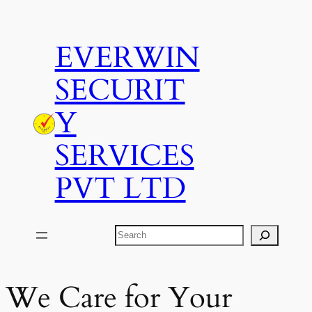
Skip
to
EVERWIN
content
SECURIT
Y
SERVICES
PVT LTD
Search
We Care for Your