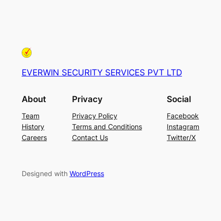
EVERWIN SECURITY SERVICES PVT LTD
About
Privacy
Social
Team
Privacy Policy
Facebook
History
Terms and Conditions
Instagram
Careers
Contact Us
Twitter/X
Designed with
WordPress