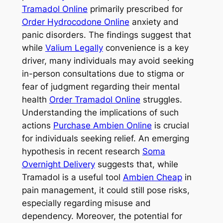
Tramadol Online
primarily prescribed for
Order Hydrocodone Online
anxiety and
panic disorders. The findings suggest that
while
Valium Legally
convenience is a key
driver, many individuals may avoid seeking
in-person consultations due to stigma or
fear of judgment regarding their mental
health
Order Tramadol Online
struggles.
Understanding the implications of such
actions
Purchase Ambien Online
is crucial
for individuals seeking relief. An emerging
hypothesis in recent research
Soma
Overnight Delivery
suggests that, while
Tramadol is a useful tool
Ambien Cheap
in
pain management, it could still pose risks,
especially regarding misuse and
dependency. Moreover, the potential for