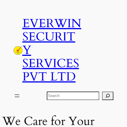
Skip
to
EVERWIN
content
SECURIT
Y
SERVICES
PVT LTD
Search
We Care for Your