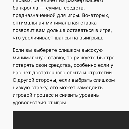
первых, он влияет на размер вашего
банкролла — суммы средств,
предназначенной для игры. Во-вторых,
оптимальная минимальная ставка
позволит вам дольше оставаться в игре,
что увеличивает шансы на выигрыш.
Если вы выберете слишком высокую
минимальную ставку, то рискуете быстро
потерять свои средства, особенно если у
вас нет достаточного опыта и стратегии.
С другой стороны, если выбрать слишком
низкую ставку, это может замедлить
игровой процесс и снизить уровень
удовольствия от игры.