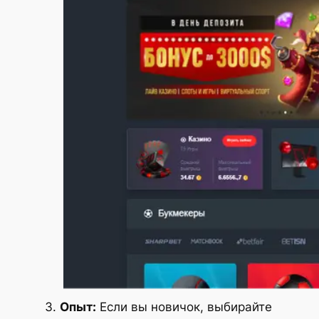
Опыт:
Если вы новичок, выбирайте