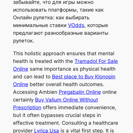
забывайте, что для игры можно
использовать платформы, такие как
Онлайн рулетка: как выбирать
минимальные ставки
VOdds
, которые
предлагают разнообразные варианты
рулеток.
This holistic approach ensures that mental
health is treated with the
Tramadol For Sale
Online
same importance as physical health
and can lead to
Best place to Buy Klonopin
Online
better overall health outcomes.
Accessing Ambien
Pregabalin Online
online
certainly
Buy Valium Online Without
Prescription
offers immediate convenience,
but it often bypasses crucial steps in
effective treatment. Consulting a healthcare
provider
Lyrica Usa
is a vital first step. It is