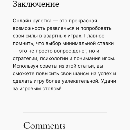
Заключение
Онлайн рулетка — это прекрасная
возможность развлечься и попробовать
свои силы в азартных играх. Главное
помнить, что выбор минимальной ставки
— это не просто вопрос денег, но и
стратегии, психологии и понимания игры.
Используя советы из этой статьи, вы
сможете повысить свои шансы на успех и
сделать игру более увлекательной. Удачи
за игровым столом!
Comments