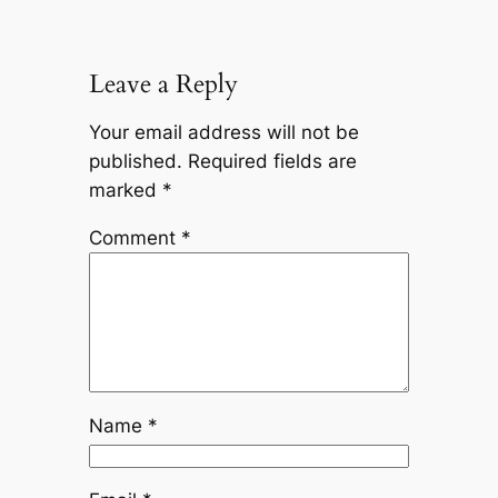
Leave a Reply
Your email address will not be
published.
Required fields are
marked
*
Comment
*
Name
*