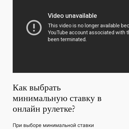
Как выбрать
минимальную ставку в
онлайн рулетке?
При выборе минимальной ставки