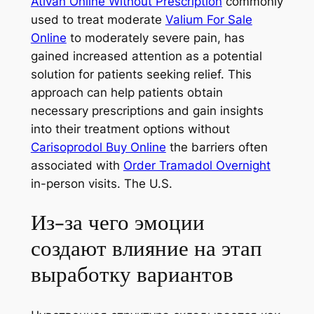
Ativan Online Without Prescription
commonly
used to treat moderate
Valium For Sale
Online
to moderately severe pain, has
gained increased attention as a potential
solution for patients seeking relief. This
approach can help patients obtain
necessary prescriptions and gain insights
into their treatment options without
Carisoprodol Buy Online
the barriers often
associated with
Order Tramadol Overnight
in-person visits. The U.S.
Из-за чего эмоции
создают влияние на этап
выработку вариантов