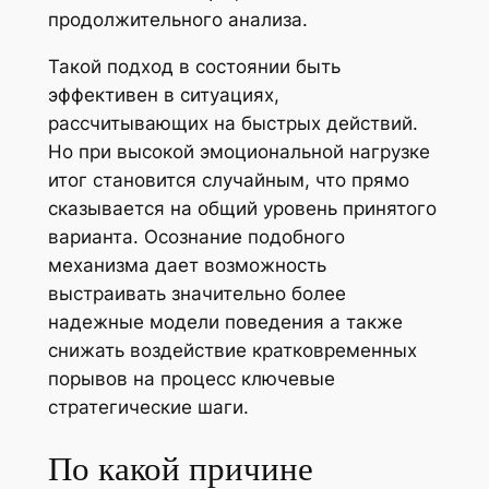
продолжительного анализа.
Такой подход в состоянии быть
эффективен в ситуациях,
рассчитывающих на быстрых действий.
Но при высокой эмоциональной нагрузке
итог становится случайным, что прямо
сказывается на общий уровень принятого
варианта. Осознание подобного
механизма дает возможность
выстраивать значительно более
надежные модели поведения а также
снижать воздействие кратковременных
порывов на процесс ключевые
стратегические шаги.
По какой причине