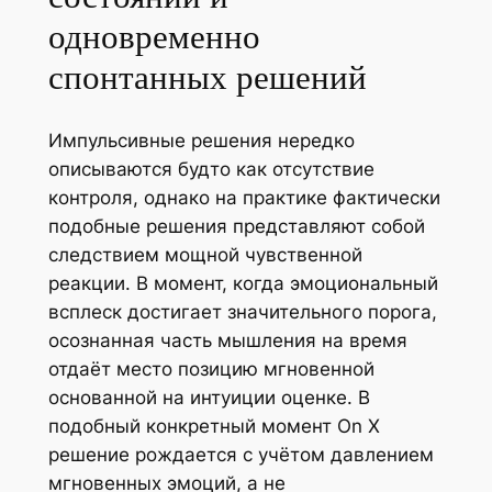
одновременно
спонтанных решений
Импульсивные решения нередко
описываются будто как отсутствие
контроля, однако на практике фактически
подобные решения представляют собой
следствием мощной чувственной
реакции. В момент, когда эмоциональный
всплеск достигает значительного порога,
осознанная часть мышления на время
отдаёт место позицию мгновенной
основанной на интуиции оценке. В
подобный конкретный момент On X
решение рождается с учётом давлением
мгновенных эмоций, а не