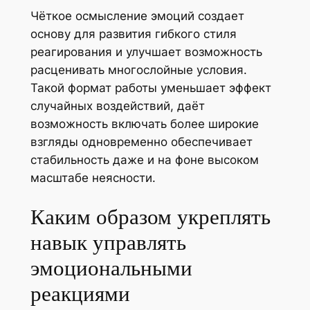
Чёткое осмысление эмоций создает
основу для развития гибкого стиля
реагирования и улучшает возможность
расценивать многослойные условия.
Такой формат работы уменьшает эффект
случайных воздействий, даёт
возможность включать более широкие
взгляды одновременно обеспечивает
стабильность даже и на фоне высоком
масштабе неясности.
Каким образом укреплять
навык управлять
эмоциональными
реакциями