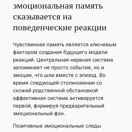
эмоциональная память
сказывается на
поведенческие реакции
Чувственная память является ключевым
фактором создания будущего модели
реакций. Центральная нервная система
запоминает не просто события, но и
эмоции, что шли вместе с эпизод. Во
время следующей столкновении со
схожей родственной обстановкой
аффективная система активируется
первой, формируя предварительный
эмоциональный фон.
Позитивные эмоциональные следы