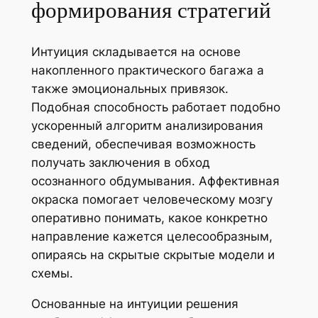
формирования стратегий
Интуиция складывается на основе
накопленного практического багажа а
также эмоциональных привязок.
Подобная способность работает подобно
ускоренный алгоритм анализирования
сведений, обеспечивая возможность
получать заключения в обход
осознанного обдумывания. Аффективная
окраска помогает человеческому мозгу
оперативно понимать, какое конкретно
направление кажется целесообразным,
опираясь на скрытые скрытые модели и
схемы.
Основанные на интуиции решения