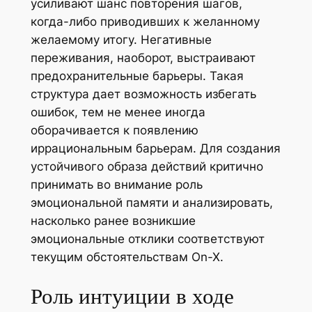
усиливают шанс повторения шагов,
когда-либо приводивших к желанному
желаемому итогу. Негативные
переживания, наоборот, выстраивают
предохранительные барьеры. Такая
структура дает возможность избегать
ошибок, тем не менее иногда
оборачивается к появлению
иррациональным барьерам. Для создания
устойчивого образа действий критично
принимать во внимание роль
эмоциональной памяти и анализировать,
насколько ранее возникшие
эмоциональные отклики соответствуют
текущим обстоятельствам On-X.
Роль интуиции в ходе