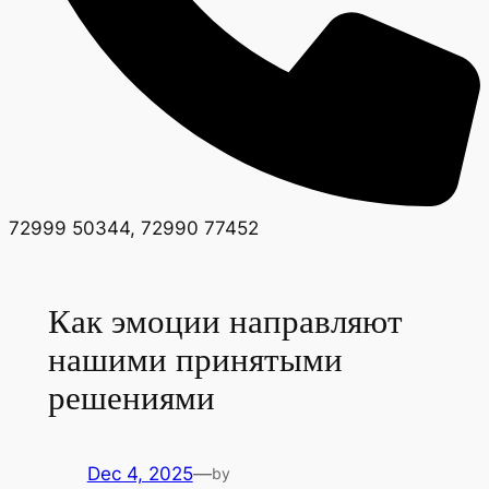
72999 50344, 72990 77452
Как эмоции направляют
нашими принятыми
решениями
Dec 4, 2025
—
by