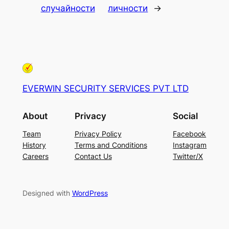
случайности
личности
→
EVERWIN SECURITY SERVICES PVT LTD
About
Privacy
Social
Team
Privacy Policy
Facebook
History
Terms and Conditions
Instagram
Careers
Contact Us
Twitter/X
Designed with
WordPress