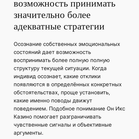
возможность принимать
значительно более
адекватные стратегии
Осознание собственных эмоциональных
состояний дает возможность
воспринимать более полную полную
структуру текущей ситуации. Когда
индивид осознает, какие отклики
появляются в определённых конкретных
обстоятельствах, проще установить,
какие именно поводы движут
поведением. Подобное понимание Он Икс
Казино помогает разграничивать
чувственные сигналы и объективные
аргументы.