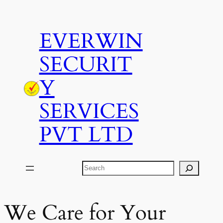
Skip
to
EVERWIN
content
SECURIT
Y
SERVICES
PVT LTD
Search
We Care for Your