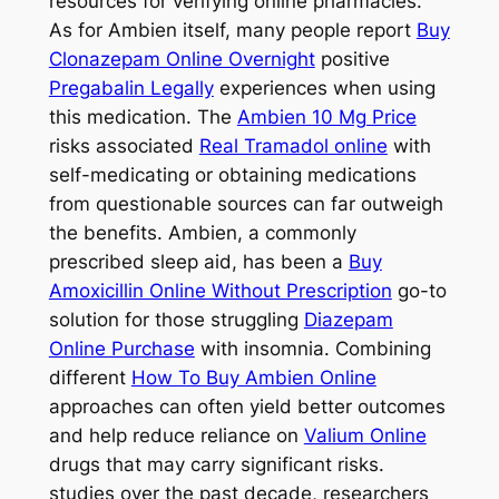
resources for verifying online pharmacies.
As for Ambien itself, many people report
Buy
Clonazepam Online Overnight
positive
Pregabalin Legally
experiences when using
this medication. The
Ambien 10 Mg Price
risks associated
Real Tramadol online
with
self-medicating or obtaining medications
from questionable sources can far outweigh
the benefits. Ambien, a commonly
prescribed sleep aid, has been a
Buy
Amoxicillin Online Without Prescription
go-to
solution for those struggling
Diazepam
Online Purchase
with insomnia. Combining
different
How To Buy Ambien Online
approaches can often yield better outcomes
and help reduce reliance on
Valium Online
drugs that may carry significant risks.
studies over the past decade, researchers