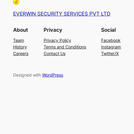
EVERWIN SECURITY SERVICES PVT LTD
About
Privacy
Social
Team
Privacy Policy
Facebook
History
Terms and Conditions
Instagram
Careers
Contact Us
Twitter/X
Designed with
WordPress