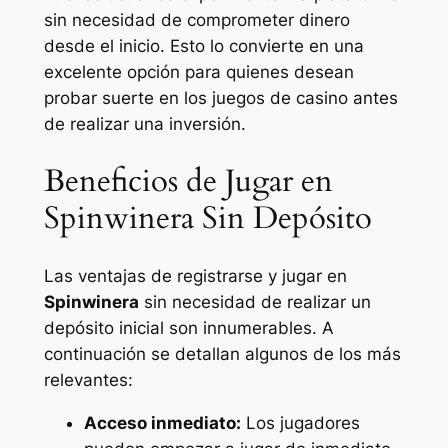
sin necesidad de comprometer dinero
desde el inicio. Esto lo convierte en una
excelente opción para quienes desean
probar suerte en los juegos de casino antes
de realizar una inversión.
Beneficios de Jugar en
Spinwinera Sin Depósito
Las ventajas de registrarse y jugar en
Spinwinera
sin necesidad de realizar un
depósito inicial son innumerables. A
continuación se detallan algunos de los más
relevantes:
Acceso inmediato:
Los jugadores