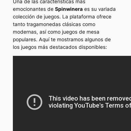
Una de las características más
emocionantes de
Spinwinera
es su variada
colección de juegos. La plataforma ofrece
tanto tragamonedas clásicas como
modernas, así como juegos de mesa
populares. Aquí te mostramos algunos de
los juegos más destacados disponibles: