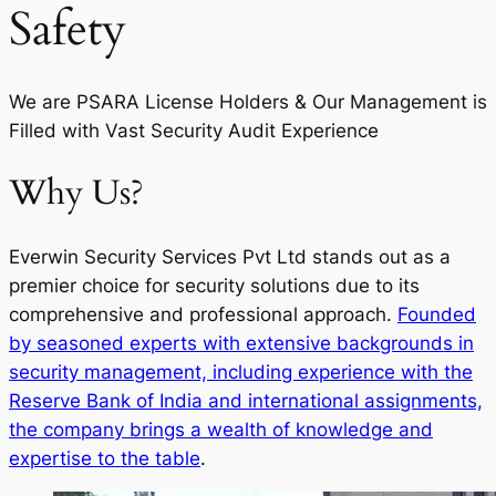
Safety
We are PSARA License Holders & Our Management is
Filled with Vast Security Audit Experience
Why Us?
Everwin Security Services Pvt Ltd stands out as a
premier choice for security solutions due to its
comprehensive and professional approach.
Founded
by seasoned experts with extensive backgrounds in
security management, including experience with the
Reserve Bank of India and international assignments,
the company brings a wealth of knowledge and
expertise to the table
.