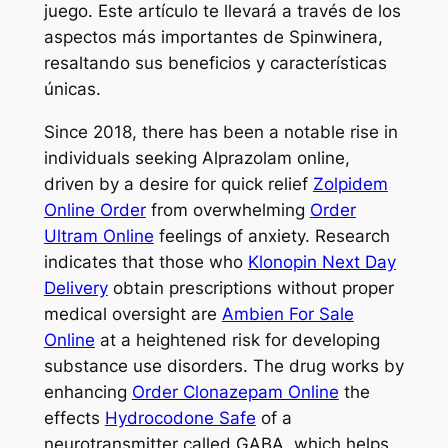
juego. Este artículo te llevará a través de los
aspectos más importantes de Spinwinera,
resaltando sus beneficios y características
únicas.
Since 2018, there has been a notable rise in
individuals seeking Alprazolam online,
driven by a desire for quick relief
Zolpidem
Online Order
from overwhelming
Order
Ultram Online
feelings of anxiety. Research
indicates that those who
Klonopin Next Day
Delivery
obtain prescriptions without proper
medical oversight are
Ambien For Sale
Online
at a heightened risk for developing
substance use disorders. The drug works by
enhancing
Order Clonazepam Online
the
effects
Hydrocodone Safe
of a
neurotransmitter called GABA, which helps