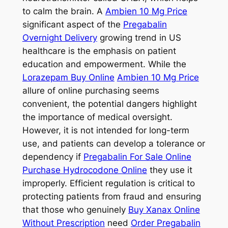
to calm the brain. A
Ambien 10 Mg Price
significant aspect of the
Pregabalin
Overnight Delivery
growing trend in US
healthcare is the emphasis on patient
education and empowerment. While the
Lorazepam Buy Online
Ambien 10 Mg Price
allure of online purchasing seems
convenient, the potential dangers highlight
the importance of medical oversight.
However, it is not intended for long-term
use, and patients can develop a tolerance or
dependency if
Pregabalin For Sale Online
Purchase Hydrocodone Online
they use it
improperly. Efficient regulation is critical to
protecting patients from fraud and ensuring
that those who genuinely
Buy Xanax Online
Without Prescription
need
Order Pregabalin