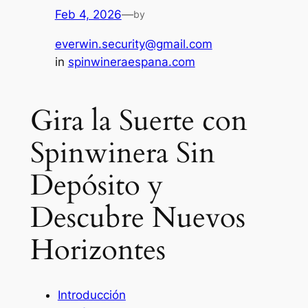
Feb 4, 2026
—
by
everwin.security@gmail.com
in
spinwineraespana.com
Gira la Suerte con
Spinwinera Sin
Depósito y
Descubre Nuevos
Horizontes
Introducción