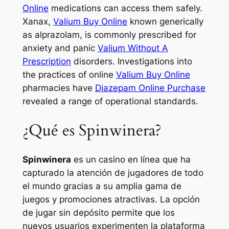
Online
medications can access them safely.
Xanax,
Valium Buy Online
known generically
as alprazolam, is commonly prescribed for
anxiety and panic
Valium Without A
Prescription
disorders. Investigations into
the practices of online
Valium Buy Online
pharmacies have
Diazepam Online Purchase
revealed a range of operational standards.
¿Qué es Spinwinera?
Spinwinera
es un casino en línea que ha
capturado la atención de jugadores de todo
el mundo gracias a su amplia gama de
juegos y promociones atractivas. La opción
de jugar sin depósito permite que los
nuevos usuarios experimenten la plataforma