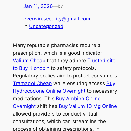
Jan 11, 2026
—
by
everwin.security@gmail.com
in
Uncategorized
Many reputable pharmacies require a
prescription, which is a good indicator
Valium Cheap
that they adhere
Trusted site
to Buy Klonopin
to safety protocols.
Regulatory bodies aim to protect consumers
Tramadol Cheap
while ensuring access
Buy
Hydrocodone Online Overnight
to necessary
medications. This
Buy Ambien Online
Overnight
shift has
Buy Valium 10 Mg Online
allowed providers to conduct virtual
consultations, which can streamline the
process of obtaining prescriptions. In