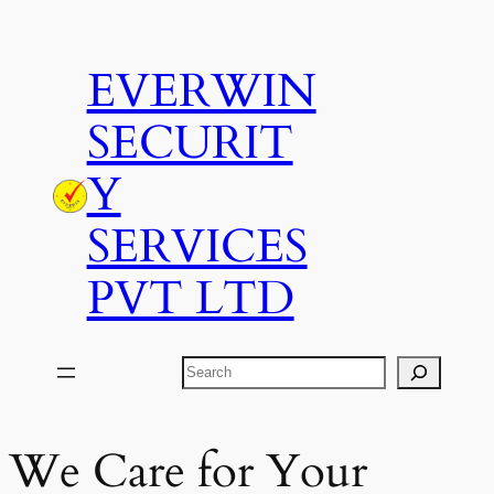
Skip
to
EVERWIN
content
SECURIT
Y
SERVICES
PVT LTD
Search
We Care for Your