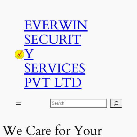
Skip
to
EVERWIN
content
SECURIT
Y
SERVICES
PVT LTD
Search
We Care for Your