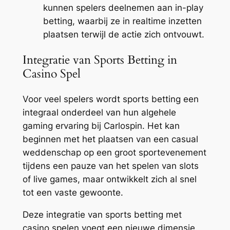
kunnen spelers deelnemen aan in-play
betting, waarbij ze in realtime inzetten
plaatsen terwijl de actie zich ontvouwt.
Integratie van Sports Betting in
Casino Spel
Voor veel spelers wordt sports betting een
integraal onderdeel van hun algehele
gaming ervaring bij Carlospin. Het kan
beginnen met het plaatsen van een casual
weddenschap op een groot sportevenement
tijdens een pauze van het spelen van slots
of live games, maar ontwikkelt zich al snel
tot een vaste gewoonte.
Deze integratie van sports betting met
casino spelen voegt een nieuwe dimensie