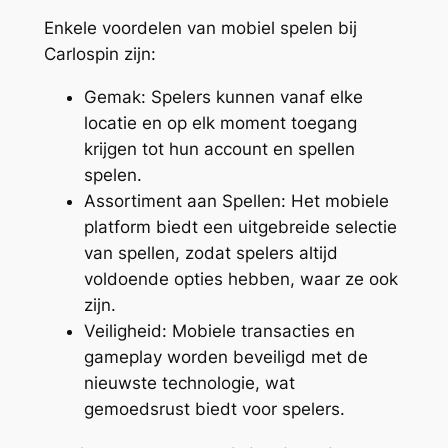
Enkele voordelen van mobiel spelen bij
Carlospin zijn:
Gemak: Spelers kunnen vanaf elke
locatie en op elk moment toegang
krijgen tot hun account en spellen
spelen.
Assortiment aan Spellen: Het mobiele
platform biedt een uitgebreide selectie
van spellen, zodat spelers altijd
voldoende opties hebben, waar ze ook
zijn.
Veiligheid: Mobiele transacties en
gameplay worden beveiligd met de
nieuwste technologie, wat
gemoedsrust biedt voor spelers.