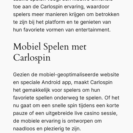
toe aan de Carlospin ervaring, waardoor
spelers meer manieren krijgen om betrokken
te zijn bij het platform en te genieten van
hun favoriete vormen van entertainment.
Mobiel Spelen met
Carlospin
Gezien de mobiel-geoptimaliseerde website
en speciale Android app, maakt Carlospin
het gemakkelijk voor spelers om hun
favoriete spellen onderweg te spelen. Of het
nu gaat om een snelle spin tijdens een korte
pauze of een uitgebreide live casino sessie,
de mobiele ervaring is ontworpen om
naadloos en plezierig te zijn.