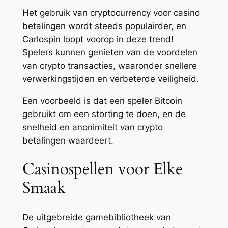
Het gebruik van cryptocurrency voor casino
betalingen wordt steeds populairder, en
Carlospin loopt voorop in deze trend!
Spelers kunnen genieten van de voordelen
van crypto transacties, waaronder snellere
verwerkingstijden en verbeterde veiligheid.
Een voorbeeld is dat een speler Bitcoin
gebruikt om een storting te doen, en de
snelheid en anonimiteit van crypto
betalingen waardeert.
Casinospellen voor Elke
Smaak
De uitgebreide gamebibliotheek van