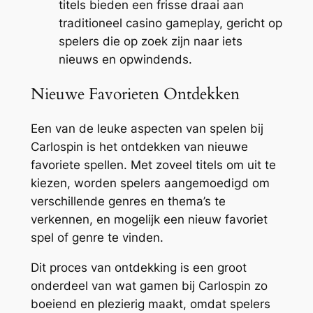
titels bieden een frisse draai aan
traditioneel casino gameplay, gericht op
spelers die op zoek zijn naar iets
nieuws en opwindends.
Nieuwe Favorieten Ontdekken
Een van de leuke aspecten van spelen bij
Carlospin is het ontdekken van nieuwe
favoriete spellen. Met zoveel titels om uit te
kiezen, worden spelers aangemoedigd om
verschillende genres en thema’s te
verkennen, en mogelijk een nieuw favoriet
spel of genre te vinden.
Dit proces van ontdekking is een groot
onderdeel van wat gamen bij Carlospin zo
boeiend en plezierig maakt, omdat spelers