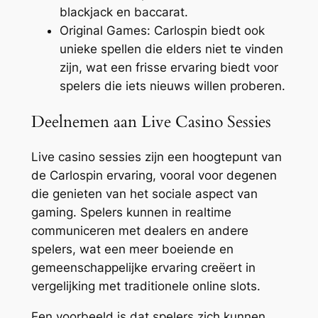
blackjack en baccarat.
Original Games: Carlospin biedt ook
unieke spellen die elders niet te vinden
zijn, wat een frisse ervaring biedt voor
spelers die iets nieuws willen proberen.
Deelnemen aan Live Casino Sessies
Live casino sessies zijn een hoogtepunt van
de Carlospin ervaring, vooral voor degenen
die genieten van het sociale aspect van
gaming. Spelers kunnen in realtime
communiceren met dealers en andere
spelers, wat een meer boeiende en
gemeenschappelijke ervaring creëert in
vergelijking met traditionele online slots.
Een voorbeeld is dat spelers zich kunnen