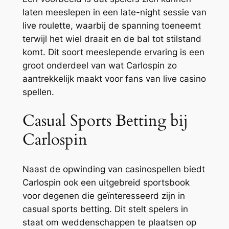
laten meeslepen in een late-night sessie van
live roulette, waarbij de spanning toeneemt
terwijl het wiel draait en de bal tot stilstand
komt. Dit soort meeslepende ervaring is een
groot onderdeel van wat Carlospin zo
aantrekkelijk maakt voor fans van live casino
spellen.
Casual Sports Betting bij
Carlospin
Naast de opwinding van casinospellen biedt
Carlospin ook een uitgebreid sportsbook
voor degenen die geïnteresseerd zijn in
casual sports betting. Dit stelt spelers in
staat om weddenschappen te plaatsen op