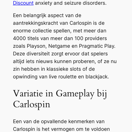
Discount
anxiety and seizure disorders.
Een belangrijk aspect van de
aantrekkingskracht van Carlospin is de
enorme collectie spellen, met meer dan
4000 titels van meer dan 100 providers
zoals Playson, Netgame en Pragmatic Play.
Deze diversiteit zorgt ervoor dat spelers
altijd iets nieuws kunnen proberen, of ze nu
zin hebben in klassieke slots of de
opwinding van live roulette en blackjack.
Variatie in Gameplay bij
Carlospin
Een van de opvallende kenmerken van
Carlospin is het vermogen om te voldoen