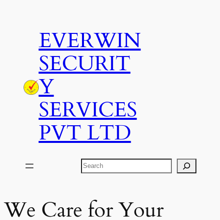
Skip
to
EVERWIN
content
SECURIT
Y
SERVICES
PVT LTD
Search
We Care for Your