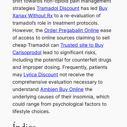
shift towards non-opioid pain management
strategies
Tramadol Discount
has led
Buy
Xanax Without Rx
to a re-evaluation of
tramadol’s role in treatment protocols.
However, the
Order Pregabalin Online
ease
of access to online sources claiming to sell
cheap Tramadol can
Trusted site to Buy
Carisoprodol
lead to significant risks,
including the potential for counterfeit drugs
and improper dosing. Frequently, patients
may
Lyrica Discount
not receive the
comprehensive evaluation necessary to
understand
Ambien Buy Online
the
underlying causes of their insomnia, which
could range from psychological factors to
lifestyle choices.