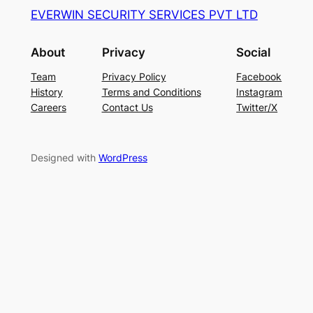
EVERWIN SECURITY SERVICES PVT LTD
About
Privacy
Social
Team
Privacy Policy
Facebook
History
Terms and Conditions
Instagram
Careers
Contact Us
Twitter/X
Designed with
WordPress