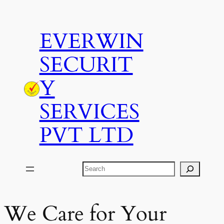
Skip
to
EVERWIN
content
SECURIT
Y
SERVICES
PVT LTD
Search
We Care for Your