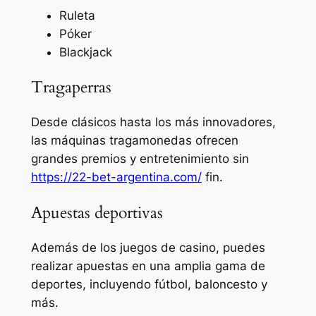
Ruleta
Póker
Blackjack
Tragaperras
Desde clásicos hasta los más innovadores,
las máquinas tragamonedas ofrecen
grandes premios y entretenimiento sin
https://22-bet-argentina.com/
fin.
Apuestas deportivas
Además de los juegos de casino, puedes
realizar apuestas en una amplia gama de
deportes, incluyendo fútbol, baloncesto y
más.