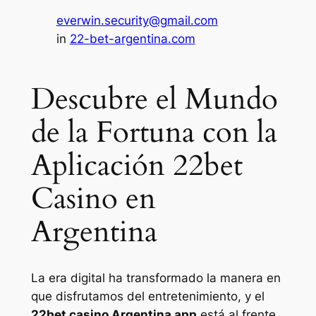
everwin.security@gmail.com
in
22-bet-argentina.com
Descubre el Mundo
de la Fortuna con la
Aplicación 22bet
Casino en
Argentina
La era digital ha transformado la manera en
que disfrutamos del entretenimiento, y el
22bet casino Argentina app
está al frente