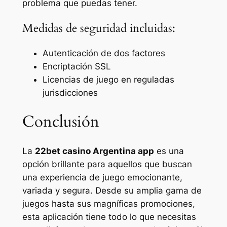
problema que puedas tener.
Medidas de seguridad incluidas:
Autenticación de dos factores
Encriptación SSL
Licencias de juego en reguladas
jurisdicciones
Conclusión
La
22bet casino Argentina app
es una
opción brillante para aquellos que buscan
una experiencia de juego emocionante,
variada y segura. Desde su amplia gama de
juegos hasta sus magníficas promociones,
esta aplicación tiene todo lo que necesitas