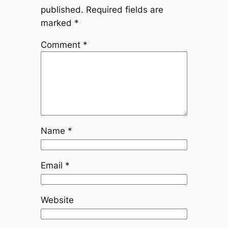
published.
Required fields are
marked
*
Comment
*
Name
*
Email
*
Website