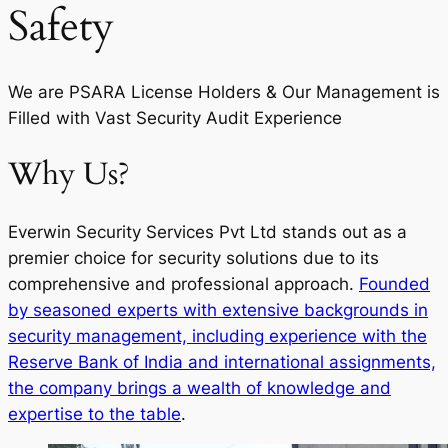
Safety
We are PSARA License Holders & Our Management is
Filled with Vast Security Audit Experience
Why Us?
Everwin Security Services Pvt Ltd stands out as a
premier choice for security solutions due to its
comprehensive and professional approach.
Founded
by seasoned experts with extensive backgrounds in
security management, including experience with the
Reserve Bank of India and international assignments,
the company brings a wealth of knowledge and
expertise to the table
.