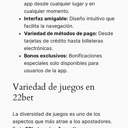
app desde cualquier lugar y en
cualquier momento.
Interfaz amigable:
Diseño intuitivo que
facilita la navegación.
Variedad de métodos de pago:
Desde
tarjetas de crédito hasta billeteras
electrónicas.
Bonos exclusivos:
Bonificaciones
especiales solo disponibles para
usuarios de la app.
Variedad de juegos en
22bet
La diversidad de juegos es uno de los
aspectos que más atrae a los apostadores.