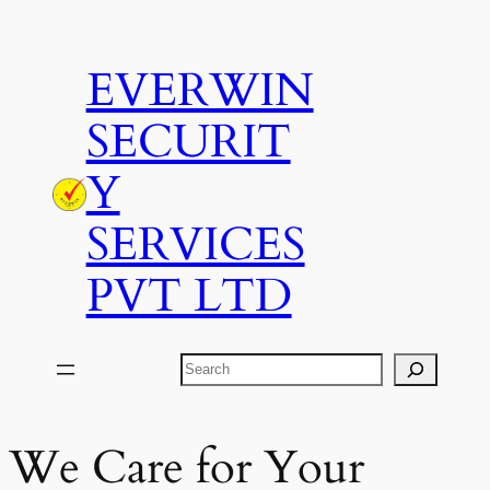
Skip
to
EVERWIN
content
SECURIT
Y
SERVICES
PVT LTD
Search
We Care for Your