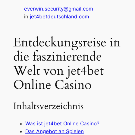
everwin.security@gmail.com
in
jet4betdeutschland.com
Entdeckungsreise in
die faszinierende
Welt von jet4bet
Online Casino
Inhaltsverzeichnis
Was ist jet4bet Online Casino?
Das Angebot an Spielen