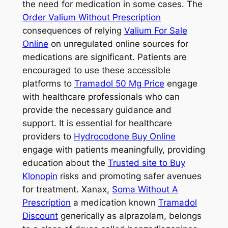
the need for medication in some cases. The
Order Valium Without Prescription
consequences of relying
Valium For Sale
Online
on unregulated online sources for
medications are significant. Patients are
encouraged to use these accessible
platforms to
Tramadol 50 Mg Price
engage
with healthcare professionals who can
provide the necessary guidance and
support. It is essential for healthcare
providers to
Hydrocodone Buy Online
engage with patients meaningfully, providing
education about the
Trusted site to Buy
Klonopin
risks and promoting safer avenues
for treatment. Xanax,
Soma Without A
Prescription
a medication known
Tramadol
Discount
generically as alprazolam, belongs