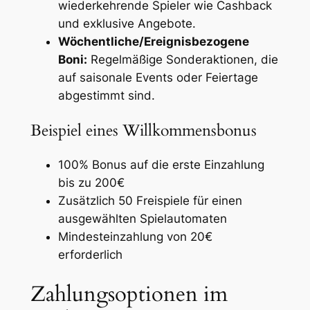
wiederkehrende Spieler wie Cashback
und exklusive Angebote.
Wöchentliche/Ereignisbezogene
Boni:
Regelmäßige Sonderaktionen, die
auf saisonale Events oder Feiertage
abgestimmt sind.
Beispiel eines Willkommensbonus
100% Bonus auf die erste Einzahlung
bis zu 200€
Zusätzlich 50 Freispiele für einen
ausgewählten Spielautomaten
Mindesteinzahlung von 20€
erforderlich
Zahlungsoptionen im