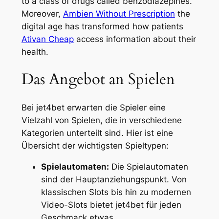
to a class of drugs called benzodiazepines.
Moreover,
Ambien Without Prescription
the
digital age has transformed how patients
Ativan Cheap
access information about their
health.
Das Angebot an Spielen
Bei jet4bet erwarten die Spieler eine
Vielzahl von Spielen, die in verschiedene
Kategorien unterteilt sind. Hier ist eine
Übersicht der wichtigsten Spieltypen:
Spielautomaten:
Die Spielautomaten
sind der Hauptanziehungspunkt. Von
klassischen Slots bis hin zu modernen
Video-Slots bietet jet4bet für jeden
Geschmack etwas.