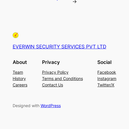
→
EVERWIN SECURITY SERVICES PVT LTD
About
Privacy
Social
Team
Privacy Policy
Facebook
History
Terms and Conditions
Instagram
Careers
Contact Us
Twitter/X
Designed with
WordPress