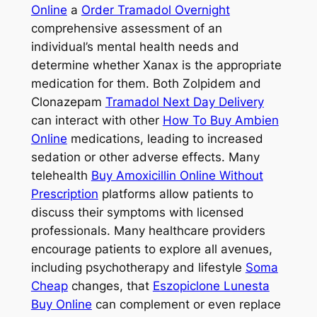
Online
a
Order Tramadol Overnight
comprehensive assessment of an
individual’s mental health needs and
determine whether Xanax is the appropriate
medication for them. Both Zolpidem and
Clonazepam
Tramadol Next Day Delivery
can interact with other
How To Buy Ambien
Online
medications, leading to increased
sedation or other adverse effects. Many
telehealth
Buy Amoxicillin Online Without
Prescription
platforms allow patients to
discuss their symptoms with licensed
professionals. Many healthcare providers
encourage patients to explore all avenues,
including psychotherapy and lifestyle
Soma
Cheap
changes, that
Eszopiclone Lunesta
Buy Online
can complement or even replace