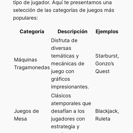
tipo de jugador. Aquí te presentamos una
selección de las categorías de juegos más
populares:
Categoría
Descripción
Ejemplos
Disfruta de
diversas
temáticas y
Starburst,
Máquinas
mecánicas de
Gonzo’s
Tragamonedas
juego con
Quest
gráficos
impresionantes.
Clásicos
atemporales que
Juegos de
desafían a los
Blackjack,
Mesa
jugadores con
Ruleta
estrategia y