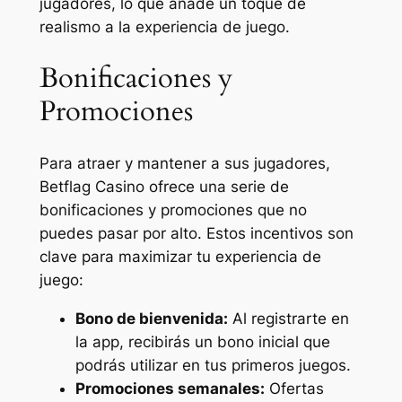
jugadores, lo que añade un toque de
realismo a la experiencia de juego.
Bonificaciones y
Promociones
Para atraer y mantener a sus jugadores,
Betflag Casino
ofrece una serie de
bonificaciones y promociones que no
puedes pasar por alto. Estos incentivos son
clave para maximizar tu experiencia de
juego:
Bono de bienvenida:
Al registrarte en
la app, recibirás un bono inicial que
podrás utilizar en tus primeros juegos.
Promociones semanales:
Ofertas