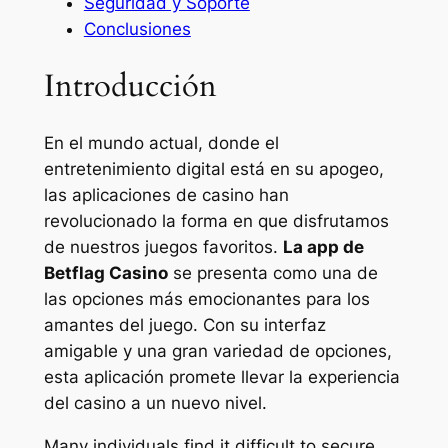
Seguridad y Soporte
Conclusiones
Introducción
En el mundo actual, donde el
entretenimiento digital está en su apogeo,
las aplicaciones de casino han
revolucionado la forma en que disfrutamos
de nuestros juegos favoritos.
La app de
Betflag Casino
se presenta como una de
las opciones más emocionantes para los
amantes del juego. Con su interfaz
amigable y una gran variedad de opciones,
esta aplicación promete llevar la experiencia
del casino a un nuevo nivel.
Many individuals find it difficult to secure