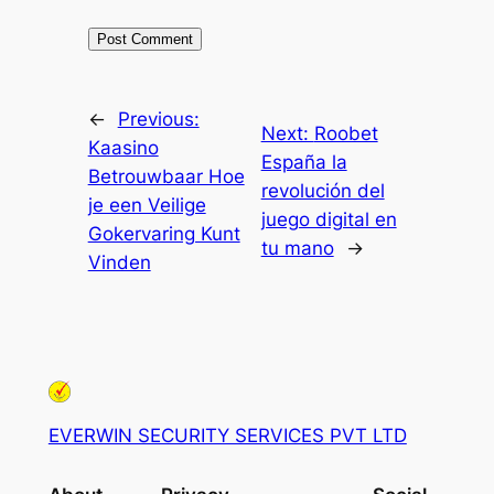
←
Previous:
Next:
Roobet
Kaasino
España la
Betrouwbaar Hoe
revolución del
je een Veilige
juego digital en
Gokervaring Kunt
tu mano
→
Vinden
EVERWIN SECURITY SERVICES PVT LTD