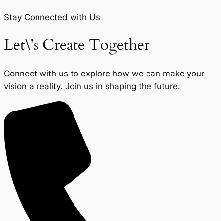
Stay Connected with Us
Let\’s Create Together
Connect with us to explore how we can make your
vision a reality. Join us in shaping the future.