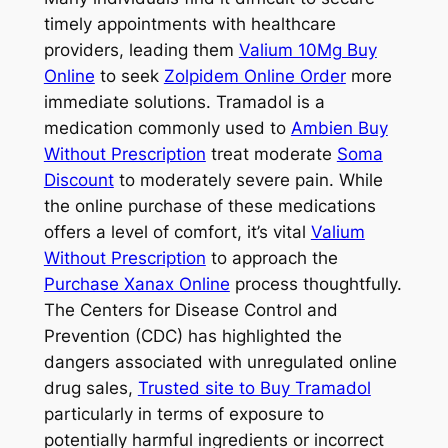
timely appointments with healthcare
providers, leading them
Valium 10Mg Buy
Online
to seek
Zolpidem Online Order
more
immediate solutions. Tramadol is a
medication commonly used to
Ambien Buy
Without Prescription
treat moderate
Soma
Discount
to moderately severe pain. While
the online purchase of these medications
offers a level of comfort, it’s vital
Valium
Without Prescription
to approach the
Purchase Xanax Online
process thoughtfully.
The Centers for Disease Control and
Prevention (CDC) has highlighted the
dangers associated with unregulated online
drug sales,
Trusted site to Buy Tramadol
particularly in terms of exposure to
potentially harmful ingredients or incorrect