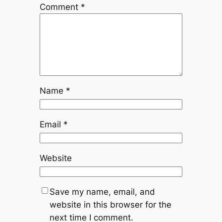
Comment
*
Name
*
Email
*
Website
Save my name, email, and
website in this browser for the
next time I comment.