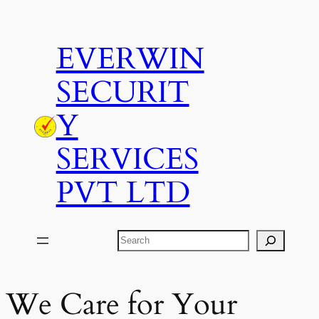
Skip
to
EVERWIN
content
SECURIT
Y
SERVICES
PVT LTD
Search
We Care for Your