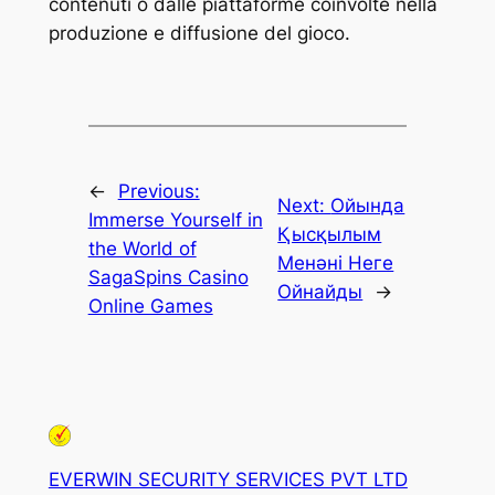
contenuti o dalle piattaforme coinvolte nella
produzione e diffusione del gioco.
←
Previous:
Next:
Ойында
Immerse Yourself in
Қысқылым
the World of
Менәні Неге
SagaSpins Casino
Ойнайды
→
Online Games
EVERWIN SECURITY SERVICES PVT LTD