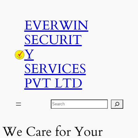
Skip
to
EVERWIN
content
SECURIT
Y
SERVICES
PVT LTD
Search
We Care for Your