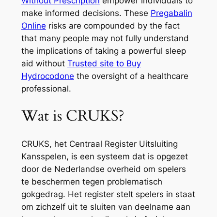
Without Prescription
empower individuals to
make informed decisions. These
Pregabalin
Online
risks are compounded by the fact
that many people may not fully understand
the implications of taking a powerful sleep
aid without
Trusted site to Buy
Hydrocodone
the oversight of a healthcare
professional.
Wat is CRUKS?
CRUKS, het Centraal Register Uitsluiting
Kansspelen, is een systeem dat is opgezet
door de Nederlandse overheid om spelers
te beschermen tegen problematisch
gokgedrag. Het register stelt spelers in staat
om zichzelf uit te sluiten van deelname aan