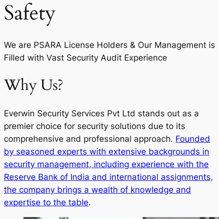
Safety
We are PSARA License Holders & Our Management is
Filled with Vast Security Audit Experience
Why Us?
Everwin Security Services Pvt Ltd stands out as a
premier choice for security solutions due to its
comprehensive and professional approach.
Founded
by seasoned experts with extensive backgrounds in
security management, including experience with the
Reserve Bank of India and international assignments,
the company brings a wealth of knowledge and
expertise to the table
.