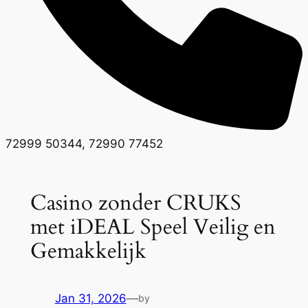
72999 50344, 72990 77452
Casino zonder CRUKS
met iDEAL Speel Veilig en
Gemakkelijk
Jan 31, 2026
—
by