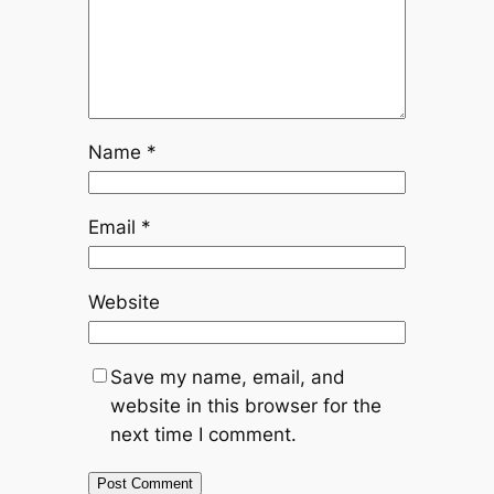
Name
*
Email
*
Website
Save my name, email, and
website in this browser for the
next time I comment.