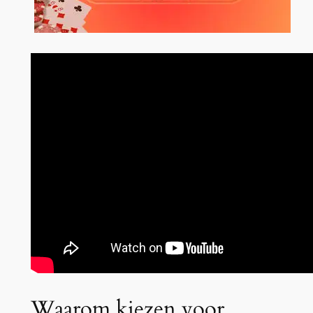
Waarom kiezen voor