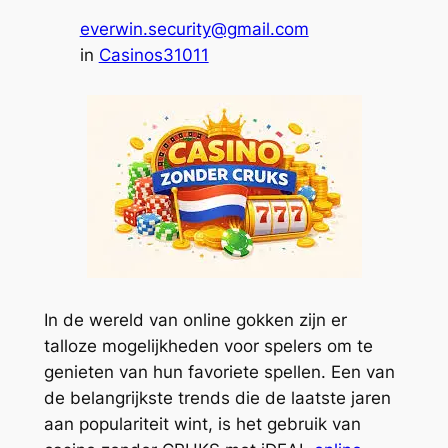
everwin.security@gmail.com
in
Casinos31011
In de wereld van online gokken zijn er
talloze mogelijkheden voor spelers om te
genieten van hun favoriete spellen. Een van
de belangrijkste trends die de laatste jaren
aan populariteit wint, is het gebruik van