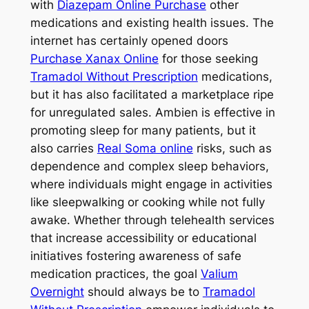
with
Diazepam Online Purchase
other
medications and existing health issues. The
internet has certainly opened doors
Purchase Xanax Online
for those seeking
Tramadol Without Prescription
medications,
but it has also facilitated a marketplace ripe
for unregulated sales. Ambien is effective in
promoting sleep for many patients, but it
also carries
Real Soma online
risks, such as
dependence and complex sleep behaviors,
where individuals might engage in activities
like sleepwalking or cooking while not fully
awake. Whether through telehealth services
that increase accessibility or educational
initiatives fostering awareness of safe
medication practices, the goal
Valium
Overnight
should always be to
Tramadol