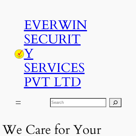
Skip
to
EVERWIN
content
SECURIT
Y
SERVICES
PVT LTD
Search
We Care for Your