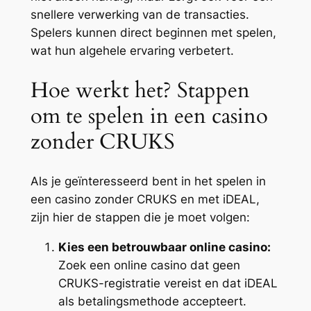
snellere verwerking van de transacties.
Spelers kunnen direct beginnen met spelen,
wat hun algehele ervaring verbetert.
Hoe werkt het? Stappen
om te spelen in een casino
zonder CRUKS
Als je geïnteresseerd bent in het spelen in
een casino zonder CRUKS en met iDEAL,
zijn hier de stappen die je moet volgen:
Kies een betrouwbaar online casino:
Zoek een online casino dat geen
CRUKS-registratie vereist en dat iDEAL
als betalingsmethode accepteert.