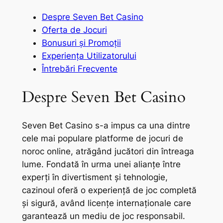
Despre Seven Bet Casino
Oferta de Jocuri
Bonusuri și Promoții
Experiența Utilizatorului
Întrebări Frecvente
Despre Seven Bet Casino
Seven Bet Casino s-a impus ca una dintre
cele mai populare platforme de jocuri de
noroc online, atrăgând jucători din întreaga
lume. Fondată în urma unei alianțe între
experți în divertisment și tehnologie,
cazinoul oferă o experiență de joc completă
și sigură, având licențe internaționale care
garantează un mediu de joc responsabil.