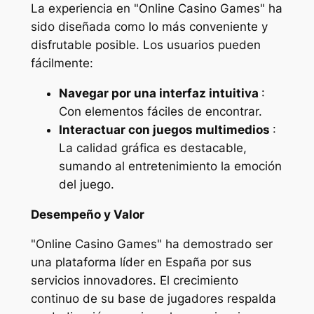
La experiencia en "Online Casino Games" ha
sido diseñada como lo más conveniente y
disfrutable posible. Los usuarios pueden
fácilmente:
Navegar por una interfaz intuitiva
:
Con elementos fáciles de encontrar.
Interactuar con juegos multimedios
:
La calidad gráfica es destacable,
sumando al entretenimiento la emoción
del juego.
Desempeño y Valor
"Online Casino Games" ha demostrado ser
una plataforma líder en España por sus
servicios innovadores. El crecimiento
continuo de su base de jugadores respalda