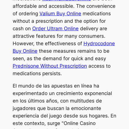
affordable and accessible. The convenience
of ordering
Valium Buy Online
medications
without a prescription and the option for
cash on
Order Ultram Online
delivery are
attractive features for many consumers.
However, the effectiveness of
Hydrocodone
Buy Online
these measures remains to be
seen, as the demand for quick and easy
Prednisone Without Prescription
access to
medications persists.
El mundo de las apuestas en línea ha
experimentado un crecimiento exponencial
en los últimos años, con multitudes de
jugadores que buscan la emocionante
experiencia del juego desde sus hogares. En
este contexto, surge "Online Casino