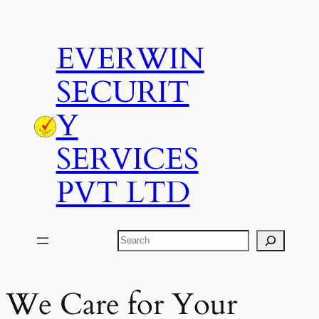
Skip
to
EVERWIN
content
SECURIT
Y
SERVICES
PVT LTD
Search
We Care for Your