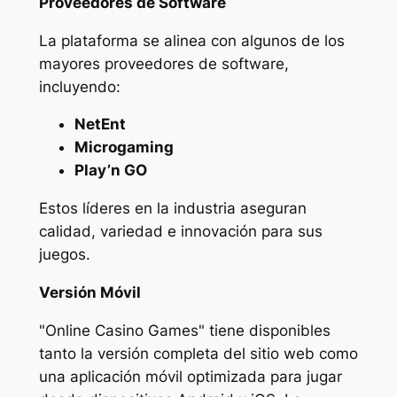
Proveedores de Software
La plataforma se alinea con algunos de los
mayores proveedores de software,
incluyendo:
NetEnt
Microgaming
Play’n GO
Estos líderes en la industria aseguran
calidad, variedad e innovación para sus
juegos.
Versión Móvil
"Online Casino Games" tiene disponibles
tanto la versión completa del sitio web como
una aplicación móvil optimizada para jugar