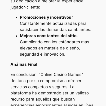
su dedicación a mejorar la experiencia
jugador-cliente:
Promociones y incentivos
:
Constantemente actualizadas para
satisfacer las demandas cambiantes.
Mejoras constantes del sitio
:
Cumpliendo con los estándares más
elevados en materia de diseño,
seguridad e innovación.
Análisis Final
En conclusión, "Online Casino Games"
destaca por su compromiso a ofrecer
servicios completos y seguros. La
plataforma ha demostrado ser un valioso
recurso para aquellos que buscan
experiencias emocionantes al jugar en línea.