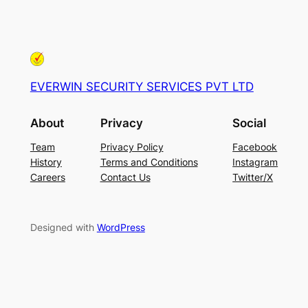
EVERWIN SECURITY SERVICES PVT LTD
About
Privacy
Social
Team
Privacy Policy
Facebook
History
Terms and Conditions
Instagram
Careers
Contact Us
Twitter/X
Designed with
WordPress