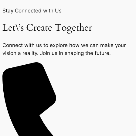
Stay Connected with Us
Let\’s Create Together
Connect with us to explore how we can make your
vision a reality. Join us in shaping the future.