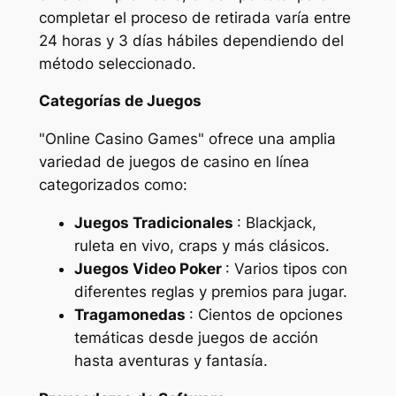
completar el proceso de retirada varía entre
24 horas y 3 días hábiles dependiendo del
método seleccionado.
Categorías de Juegos
"Online Casino Games" ofrece una amplia
variedad de juegos de casino en línea
categorizados como:
Juegos Tradicionales
: Blackjack,
ruleta en vivo, craps y más clásicos.
Juegos Video Poker
: Varios tipos con
diferentes reglas y premios para jugar.
Tragamonedas
: Cientos de opciones
temáticas desde juegos de acción
hasta aventuras y fantasía.