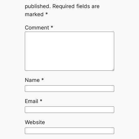
published.
Required fields are
marked
*
Comment
*
Name
*
Email
*
Website