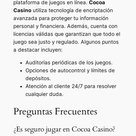
plataforma de juegos en línea.
Cocoa
Casino
utiliza tecnología de encriptación
avanzada para proteger tu información
personal y financiera. Además, cuenta con
licencias válidas que garantizan que todo el
juego sea justo y regulado. Algunos puntos
a destacar incluyen:
Auditorías periódicas de los juegos.
Opciones de autocontrol y límites de
depósitos.
Atención al cliente 24/7 para resolver
cualquier duda.
Preguntas Frecuentes
¿Es seguro jugar en Cocoa Casino?