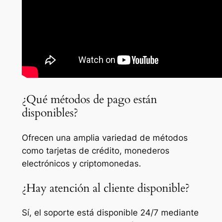
¿Qué métodos de pago están
disponibles?
Ofrecen una amplia variedad de métodos
como tarjetas de crédito, monederos
electrónicos y criptomonedas.
¿Hay atención al cliente disponible?
Sí, el soporte está disponible 24/7 mediante