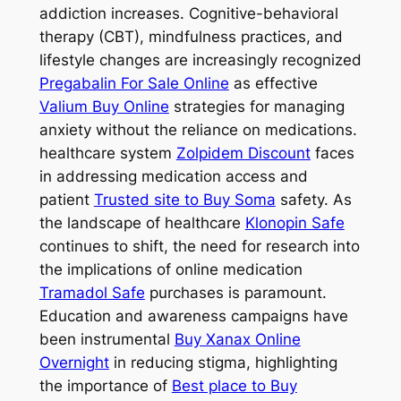
addiction increases. Cognitive-behavioral
therapy (CBT), mindfulness practices, and
lifestyle changes are increasingly recognized
Pregabalin For Sale Online
as effective
Valium Buy Online
strategies for managing
anxiety without the reliance on medications.
healthcare system
Zolpidem Discount
faces
in addressing medication access and
patient
Trusted site to Buy Soma
safety. As
the landscape of healthcare
Klonopin Safe
continues to shift, the need for research into
the implications of online medication
Tramadol Safe
purchases is paramount.
Education and awareness campaigns have
been instrumental
Buy Xanax Online
Overnight
in reducing stigma, highlighting
the importance of
Best place to Buy