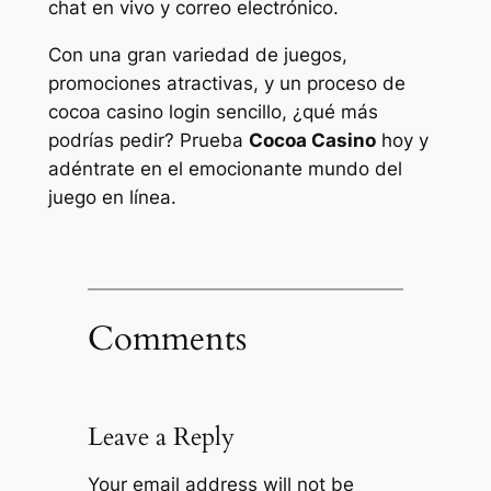
chat en vivo y correo electrónico.
Con una gran variedad de juegos,
promociones atractivas, y un proceso de
cocoa casino login
sencillo, ¿qué más
podrías pedir? Prueba
Cocoa Casino
hoy y
adéntrate en el emocionante mundo del
juego en línea.
Comments
Leave a Reply
Your email address will not be