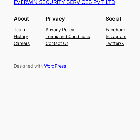
EVERWIN SECURITY SERVICES PVT LTD
About
Privacy
Social
Team
Privacy Policy
Facebook
History
Terms and Conditions
Instagram
Careers
Contact Us
Twitter/X
Designed with
WordPress