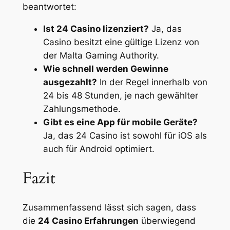
beantwortet:
Ist 24 Casino lizenziert?
Ja, das
Casino besitzt eine gültige Lizenz von
der Malta Gaming Authority.
Wie schnell werden Gewinne
ausgezahlt?
In der Regel innerhalb von
24 bis 48 Stunden, je nach gewählter
Zahlungsmethode.
Gibt es eine App für mobile Geräte?
Ja, das 24 Casino ist sowohl für iOS als
auch für Android optimiert.
Fazit
Zusammenfassend lässt sich sagen, dass
die
24 Casino Erfahrungen
überwiegend