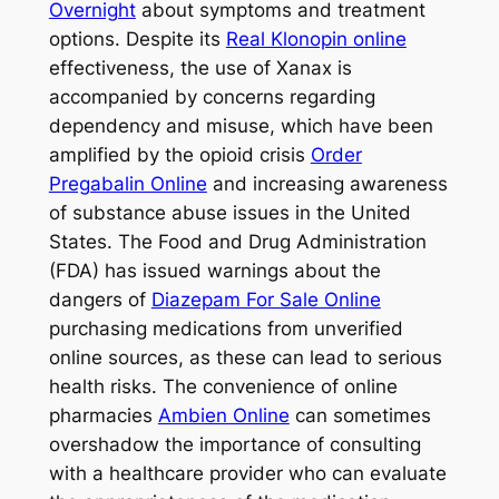
Overnight
about symptoms and treatment
options. Despite its
Real Klonopin online
effectiveness, the use of Xanax is
accompanied by concerns regarding
dependency and misuse, which have been
amplified by the opioid crisis
Order
Pregabalin Online
and increasing awareness
of substance abuse issues in the United
States. The Food and Drug Administration
(FDA) has issued warnings about the
dangers of
Diazepam For Sale Online
purchasing medications from unverified
online sources, as these can lead to serious
health risks. The convenience of online
pharmacies
Ambien Online
can sometimes
overshadow the importance of consulting
with a healthcare provider who can evaluate