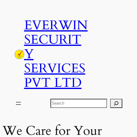
Skip
to
EVERWIN
content
SECURIT
Y
SERVICES
PVT LTD
Search
We Care for Your