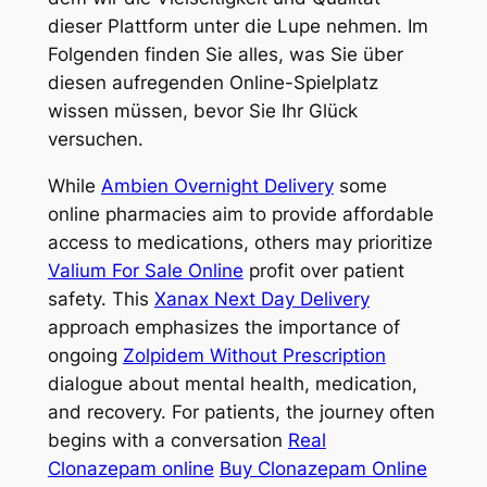
dieser Plattform unter die Lupe nehmen. Im
Folgenden finden Sie alles, was Sie über
diesen aufregenden Online-Spielplatz
wissen müssen, bevor Sie Ihr Glück
versuchen.
While
Ambien Overnight Delivery
some
online pharmacies aim to provide affordable
access to medications, others may prioritize
Valium For Sale Online
profit over patient
safety. This
Xanax Next Day Delivery
approach emphasizes the importance of
ongoing
Zolpidem Without Prescription
dialogue about mental health, medication,
and recovery. For patients, the journey often
begins with a conversation
Real
Clonazepam online
Buy Clonazepam Online