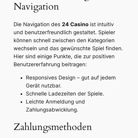
Navigation
Die Navigation des
24 Casino
ist intuitiv
und benutzerfreundlich gestaltet. Spieler
können schnell zwischen den Kategorien
wechseln und das gewünschte Spiel finden.
Hier sind einige Punkte, die zur positiven
Benutzererfahrung beitragen:
Responsives Design – gut auf jedem
Gerät nutzbar.
Schnelle Ladezeiten der Spiele.
Leichte Anmeldung und
Zahlungsabwicklung.
Zahlungsmethoden