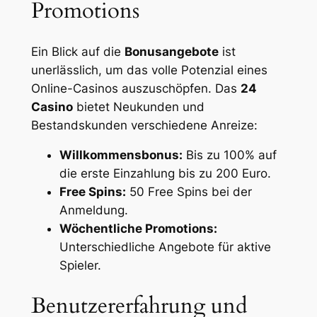
Promotions
Ein Blick auf die
Bonusangebote
ist
unerlässlich, um das volle Potenzial eines
Online-Casinos auszuschöpfen. Das
24
Casino
bietet Neukunden und
Bestandskunden verschiedene Anreize:
Willkommensbonus:
Bis zu 100% auf
die erste Einzahlung bis zu 200 Euro.
Free Spins:
50 Free Spins bei der
Anmeldung.
Wöchentliche Promotions:
Unterschiedliche Angebote für aktive
Spieler.
Benutzererfahrung und