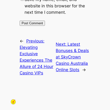
website in this browser for the
next time I comment.
←
Previous:
Next:
Latest
Elevating
Bonuses & Deals
Exclusive
at SkyCrown
Experiences The
Casino Australia
Allure of 24 Hour
Online Slots
→
Casino VIPs