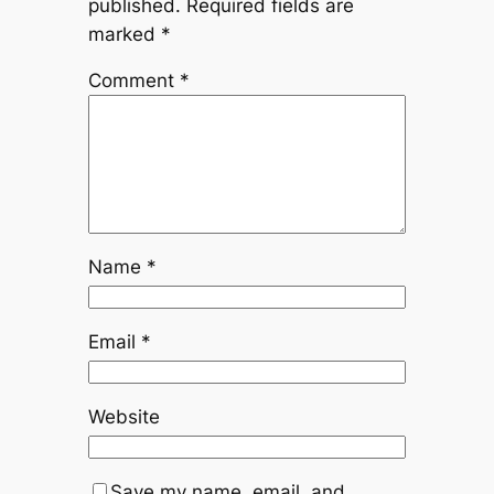
published.
Required fields are
marked
*
Comment
*
Name
*
Email
*
Website
Save my name, email, and