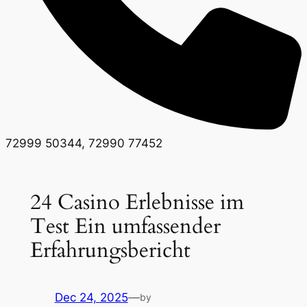
72999 50344, 72990 77452
24 Casino Erlebnisse im
Test Ein umfassender
Erfahrungsbericht
Dec 24, 2025
—
by