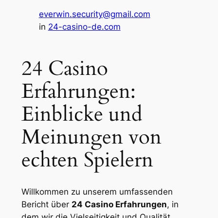
everwin.security@gmail.com
in
24-casino-de.com
24 Casino
Erfahrungen:
Einblicke und
Meinungen von
echten Spielern
Willkommen zu unserem umfassenden
Bericht über
24 Casino Erfahrungen
, in
dem wir die Vielseitigkeit und Qualität