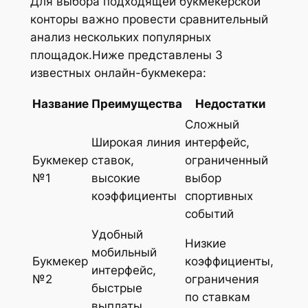
Для выбора подходящей букмекерской
конторы важно провести сравнительный
анализ нескольких популярных
площадок.Ниже представлены 3
известных онлайн-букмекера:
Название
Преимущества
Недостатки
Сложный
Широкая линия
интерфейс,
Букмекер
ставок,
ограниченный
№1
высокие
выбор
коэффициенты
спортивных
событий
Удобный
Низкие
мобильный
Букмекер
коэффициенты,
интерфейс,
№2
ограничения
быстрые
по ставкам
выплаты