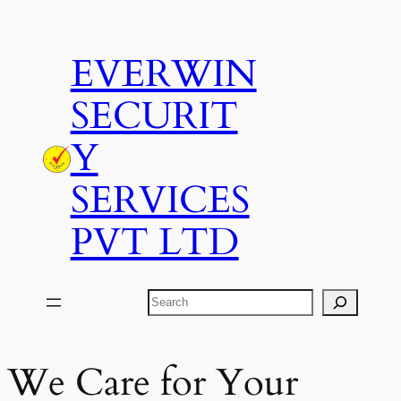
Skip
to
EVERWIN
content
SECURIT
Y
SERVICES
PVT LTD
Search
We Care for Your